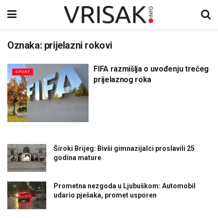
Oznaka:
prijelazni rokovi
FIFA razmišlja o uvođenju trećeg
SPORT
prijelaznog roka
Široki Brijeg: Bivši gimnazijalci proslavili 25
godina mature
Prometna nezgoda u Ljubuškom: Automobil
udario pješaka, promet usporen