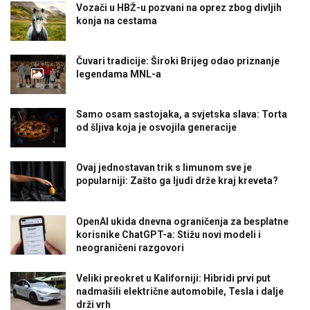
Vozači u HBŽ-u pozvani na oprez zbog divljih
konja na cestama
Čuvari tradicije: Široki Brijeg odao priznanje
legendama MNL-a
Samo osam sastojaka, a svjetska slava: Torta
od šljiva koja je osvojila generacije
Ovaj jednostavan trik s limunom sve je
popularniji: Zašto ga ljudi drže kraj kreveta?
OpenAI ukida dnevna ograničenja za besplatne
korisnike ChatGPT-a: Stižu novi modeli i
neograničeni razgovori
Veliki preokret u Kaliforniji: Hibridi prvi put
nadmašili električne automobile, Tesla i dalje
drži vrh