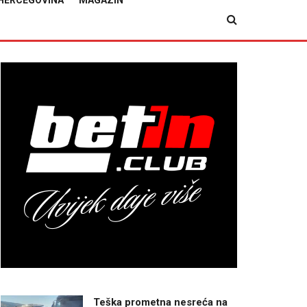
HERCEGOVINA
MAGAZIN
Teška prometna nesreća na