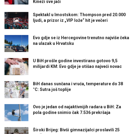
Kinezi sve jači
Spektakl u Imostskom: Thompson pred 20.000
ljudi, a prizor iz „VIP lože“ hit je večeri
Evo gdje se iz Hercegovine trenutno najviše čeka
na ulazak u Hrvatsku
U BiH prošle godine investirano gotovo 9,5
milijardi KM: Evo gdje je otišao najveći novac
BiH danas sunčana i vruća, temperature do 38
°C: Sutra još toplije
Ovo je jedan od najaktivnijih radara u BiH: Za
pola godine snimio čak 7.536 prekršaja
Široki Brijeg: Bivši gimnazijalci proslavili 25