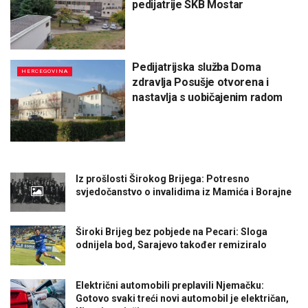
pedijatrije SKB Mostar
Pedijatrijska služba Doma
HERCEGOVINA
zdravlja Posušje otvorena i
nastavlja s uobičajenim radom
Iz prošlosti Širokog Brijega: Potresno
svjedočanstvo o invalidima iz Mamića i Borajne
Široki Brijeg bez pobjede na Pecari: Sloga
odnijela bod, Sarajevo također remiziralo
Električni automobili preplavili Njemačku:
Gotovo svaki treći novi automobil je električan,