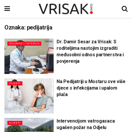
Oznaka:
pedijatrija
Dr. Damir Sesar za Vrisak: S
KOLUMNE / INTERVJU
roditeljima nastojim izgraditi
međusobni odnos partnerstva i
povjerenja
Na Pedijatriji u Mostaru sve više
VIJESTI
djece s infekcijama i upalom
pluća
Intervencijom vatrogasaca
VIJESTI
ugašen požar na Odjelu