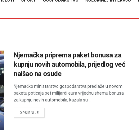
VIJESTI
SPORT
GOSPODARSTVO
KOLUMNE / INTERVJU
Njemačka priprema paket bonusa za
kupnju novih automobila, prijedlog već
naišao na osude
Njemačko ministarstvo gospodarstva predlaže u novom
paketu poticaja pet milijardi eura vrijednu shemu bonusa
za kupnju novih automobila, kazala su ...
DETAILS
OPŠIRNIJE