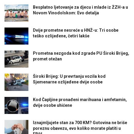
Besplatno ljetovanje za djecu i mlade iz ŽZH-a u
Novom Vinodolskom: Evo detalja
Dvije prometne nesreće u HNŽ-u: Tri osobe
teško ozlijeđene, četiri lakše
Prometna nezgoda kod zgrade PU Široki Brijeg,
promet otežan
Široki Brijeg: U prevrtanju vozila kod
Sjemenarne ozlijeđene dvije osobe
Kod Čapljine pronađeni marihuana i amfetamin,
dvije osobe uhićene
Iznajmljujete stan za 700 KM? Gotovina ne briše
poreznu obavezu, evo koliko morate platiti u
FBiH