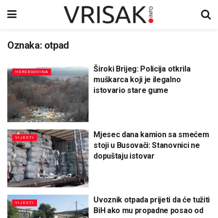
Oznaka:
otpad
Široki Brijeg: Policija otkrila
HERCEGOVINA
muškarca koji je ilegalno
istovario stare gume
Mjesec dana kamion sa smećem
VIJESTI
stoji u Busovači: Stanovnici ne
dopuštaju istovar
Uvoznik otpada prijeti da će tužiti
VIJESTI
BiH ako mu propadne posao od