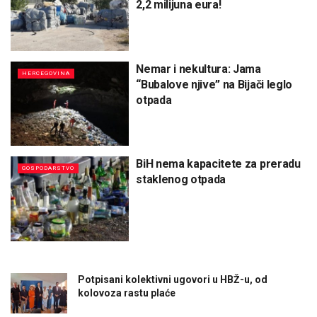
2,2 milijuna eura!
Nemar i nekultura: Jama
HERCEGOVINA
“Bubalove njive” na Bijači leglo
otpada
BiH nema kapacitete za preradu
GOSPODARSTVO
staklenog otpada
Potpisani kolektivni ugovori u HBŽ-u, od
kolovoza rastu plaće