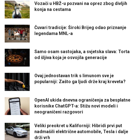
Vozači u HBŽ-u pozvani na oprez zbog divljih
konja na cestama
Čuvari tradicije: Široki Brijeg odao priznanje
legendama MNL-a
Samo osam sastojaka, a svjetska slava: Torta
od šljiva koja je osvojila generacije
Ovaj jednostavan trik s limunom sve je
popularniji: Zašto ga ljudi drže kraj kreveta?
OpenAI ukida dnevna ograničenja za besplatne
korisnike ChatGPT-a: Stižu novi modeli i
neograničeni razgovori
Veliki preokret u Kaliforniji: Hibridi prvi put
nadmašili električne automobile, Tesla i dalje
drži vrh