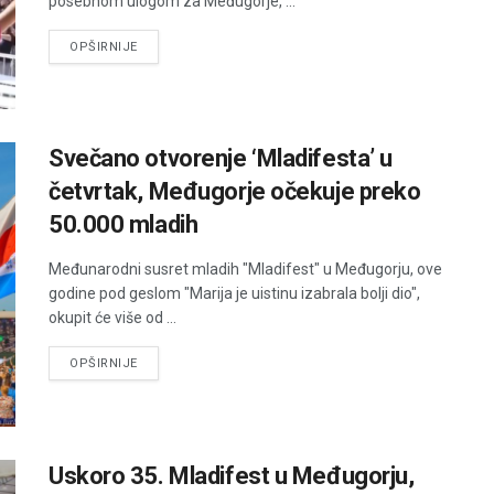
posebnom ulogom za Međugorje, ...
DETAILS
OPŠIRNIJE
Svečano otvorenje ‘Mladifesta’ u
četvrtak, Međugorje očekuje preko
50.000 mladih
Međunarodni susret mladih "Mladifest" u Međugorju, ove
godine pod geslom "Marija je uistinu izabrala bolji dio",
okupit će više od ...
DETAILS
OPŠIRNIJE
Uskoro 35. Mladifest u Međugorju,