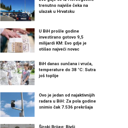
trenutno najviše čeka na
ulazak u Hrvatsku
U BiH prošle godine
investirano gotovo 9,5
milijardi KM: Evo gdje je
otišao najveći novac
BiH danas sunčana i vruća,
temperature do 38 °C: Sutra
još toplije
Ovo je jedan od najaktivnijih
radara u BiH: Za pola godine
snimio čak 7.536 prekršaja
Široki Brijeg: Bivši