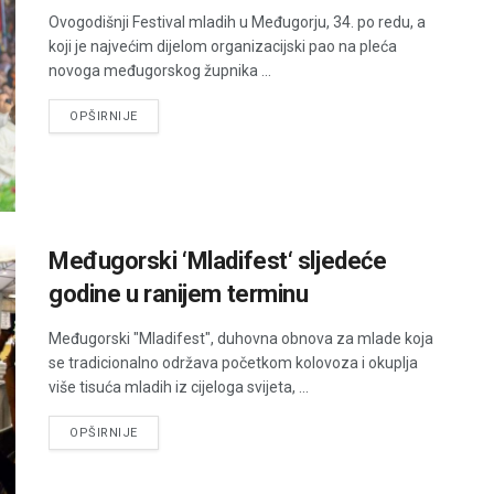
Ovogodišnji Festival mladih u Međugorju, 34. po redu, a
koji je najvećim dijelom organizacijski pao na pleća
novoga međugorskog župnika ...
DETAILS
OPŠIRNIJE
Međugorski ‘Mladifest‘ sljedeće
godine u ranijem terminu
Međugorski "Mladifest", duhovna obnova za mlade koja
se tradicionalno održava početkom kolovoza i okuplja
više tisuća mladih iz cijeloga svijeta, ...
DETAILS
OPŠIRNIJE