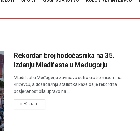
VIJESTI
SPORT
GOSPODARSTVO
KOLUMNE / INTERVJU
Rekordan broj hodočasnika na 35.
izdanju Mladifesta u Međugorju
Mladifest u Međugorju završava sutra ujutro misom na
Križevcu, a dosadašnja statistika kaže da je rekordna
posjećenost bila upravo na ...
DETAILS
OPŠIRNIJE