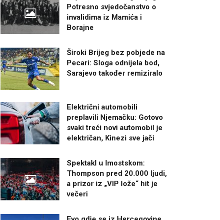
Potresno svjedočanstvo o
invalidima iz Mamića i
Borajne
Široki Brijeg bez pobjede na
Pecari: Sloga odnijela bod,
Sarajevo također remiziralo
Električni automobili
preplavili Njemačku: Gotovo
svaki treći novi automobil je
električan, Kinezi sve jači
Spektakl u Imostskom:
Thompson pred 20.000 ljudi,
a prizor iz „VIP lože“ hit je
večeri
Evo gdje se iz Hercegovine