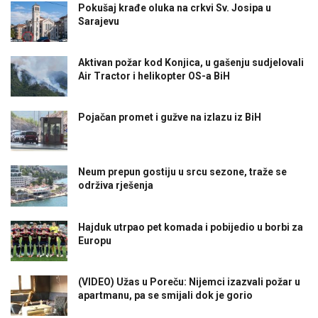
Pokušaj krađe oluka na crkvi Sv. Josipa u
Sarajevu
Aktivan požar kod Konjica, u gašenju sudjelovali
Air Tractor i helikopter OS-a BiH
Pojačan promet i gužve na izlazu iz BiH
Neum prepun gostiju u srcu sezone, traže se
održiva rješenja
Hajduk utrpao pet komada i pobijedio u borbi za
Europu
(VIDEO) Užas u Poreču: Nijemci izazvali požar u
apartmanu, pa se smijali dok je gorio