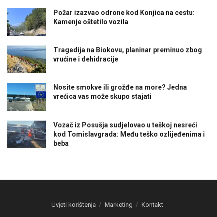
Požar izazvao odrone kod Konjica na cestu:
Kamenje oštetilo vozila
Tragedija na Biokovu, planinar preminuo zbog
vrućine i dehidracije
Nosite smokve ili grožđe na more? Jedna
vrećica vas može skupo stajati
Vozač iz Posušja sudjelovao u teškoj nesreći
kod Tomislavgrada: Među teško ozlijeđenima i
beba
Uvjeti korištenja
Marketing
Kontakt