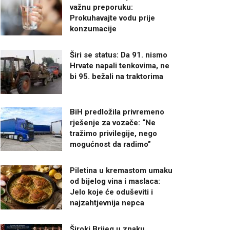
važnu preporuku:
Prokuhavajte vodu prije
konzumacije
Širi se status: Da 91. nismo
Hrvate napali tenkovima, ne
bi 95. bežali na traktorima
BiH predložila privremeno
rješenje za vozače: “Ne
tražimo privilegije, nego
mogućnost da radimo”
Piletina u kremastom umaku
od bijelog vina i maslaca:
Jelo koje će oduševiti i
najzahtjevnija nepca
Široki Brijeg u znaku