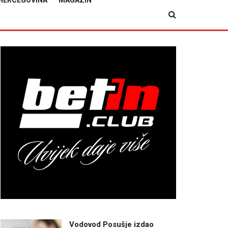
HERCEGOVINA
MAGAZIN
Vodovod Posušje izdao