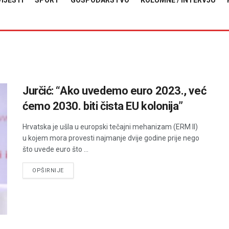
VIJESTI
SPORT
GOSPODARSTVO
KOLUMNE / INTERVJU
Jurčić: “Ako uvedemo euro 2023., već
ćemo 2030. biti čista EU kolonija”
Hrvatska je ušla u europski tečajni mehanizam (ERM II)
u kojem mora provesti najmanje dvije godine prije nego
što uvede euro što ...
DETAILS
OPŠIRNIJE