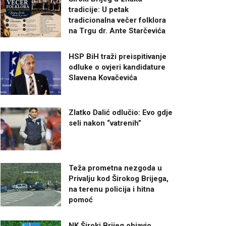
tradicije: U petak
tradicionalna večer folklora
na Trgu dr. Ante Starčevića
HSP BiH traži preispitivanje
odluke o ovjeri kandidature
Slavena Kovačevića
Zlatko Dalić odlučio: Evo gdje
seli nakon “vatrenih”
Teža prometna nezgoda u
Privalju kod Širokog Brijega,
na terenu policija i hitna
pomoć
NK Široki Brijeg objavio