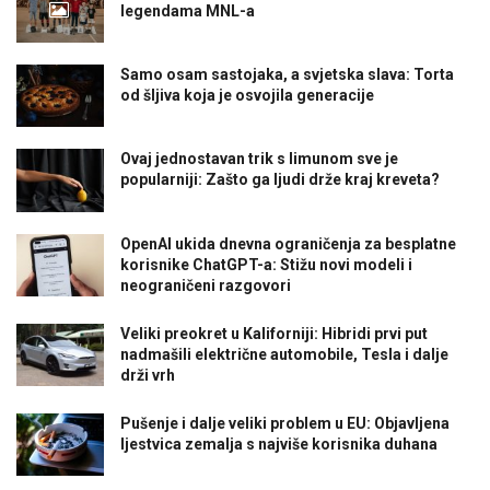
legendama MNL-a
Samo osam sastojaka, a svjetska slava: Torta
od šljiva koja je osvojila generacije
Ovaj jednostavan trik s limunom sve je
popularniji: Zašto ga ljudi drže kraj kreveta?
OpenAI ukida dnevna ograničenja za besplatne
korisnike ChatGPT-a: Stižu novi modeli i
neograničeni razgovori
Veliki preokret u Kaliforniji: Hibridi prvi put
nadmašili električne automobile, Tesla i dalje
drži vrh
Pušenje i dalje veliki problem u EU: Objavljena
ljestvica zemalja s najviše korisnika duhana