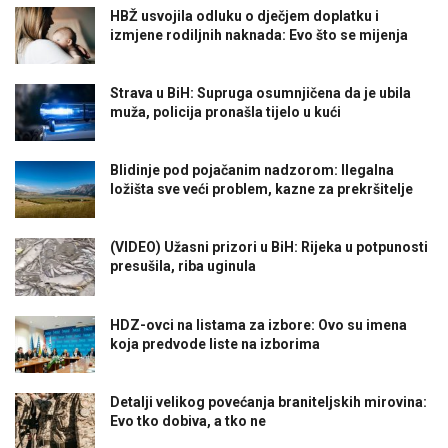
HBŽ usvojila odluku o dječjem doplatku i
izmjene rodiljnih naknada: Evo što se mijenja
Strava u BiH: Supruga osumnjičena da je ubila
muža, policija pronašla tijelo u kući
Blidinje pod pojačanim nadzorom: Ilegalna
ložišta sve veći problem, kazne za prekršitelje
(VIDEO) Užasni prizori u BiH: Rijeka u potpunosti
presušila, riba uginula
HDZ-ovci na listama za izbore: Ovo su imena
koja predvode liste na izborima
Detalji velikog povećanja braniteljskih mirovina:
Evo tko dobiva, a tko ne