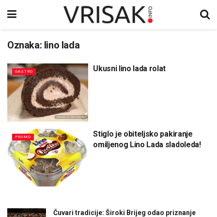
Oznaka:
lino lada
Ukusni lino lada rolat
GASTRO
Stiglo je obiteljsko pakiranje
PROMO
omiljenog Lino Lada sladoleda!
Čuvari tradicije: Široki Brijeg odao priznanje