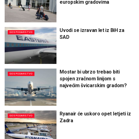
europskim gradovima
Uvodi se izravan let iz BiH za
GOSPODARSTVO
SAD
Mostar bi ubrzo trebao biti
GOSPODARSTVO
spojen zračnom linijom s
najvećim švicarskim gradom?
Ryanair će uskoro opet letjeti iz
GOSPODARSTVO
Zadra