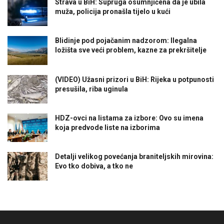
Strava u BiH: Supruga osumnjičena da je ubila
muža, policija pronašla tijelo u kući
Blidinje pod pojačanim nadzorom: Ilegalna
ložišta sve veći problem, kazne za prekršitelje
(VIDEO) Užasni prizori u BiH: Rijeka u potpunosti
presušila, riba uginula
HDZ-ovci na listama za izbore: Ovo su imena
koja predvode liste na izborima
Detalji velikog povećanja braniteljskih mirovina:
Evo tko dobiva, a tko ne