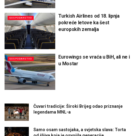
Turkish Airlines od 18. lipnja
GOSPODARSTVO
pokreće letove ka šest
europskih zemalja
Eurowings se vraća u BiH, ali ne i
GOSPODARSTVO
u Mostar
Čuvari tradicije: Široki Brijeg odao priznanje
legendama MNL-a
Samo osam sastojaka, a svjetska slava: Torta
od šljiva koja je osvojila generacije