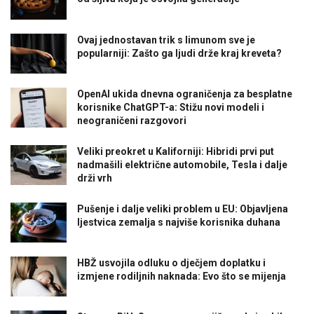
Ovaj jednostavan trik s limunom sve je
popularniji: Zašto ga ljudi drže kraj kreveta?
OpenAI ukida dnevna ograničenja za besplatne
korisnike ChatGPT-a: Stižu novi modeli i
neograničeni razgovori
Veliki preokret u Kaliforniji: Hibridi prvi put
nadmašili električne automobile, Tesla i dalje
drži vrh
Pušenje i dalje veliki problem u EU: Objavljena
ljestvica zemalja s najviše korisnika duhana
HBŽ usvojila odluku o dječjem doplatku i
izmjene rodiljnih naknada: Evo što se mijenja