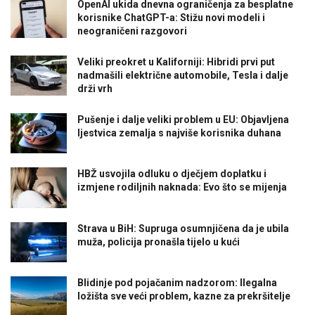
OpenAI ukida dnevna ograničenja za besplatne
korisnike ChatGPT-a: Stižu novi modeli i
neograničeni razgovori
Veliki preokret u Kaliforniji: Hibridi prvi put
nadmašili električne automobile, Tesla i dalje
drži vrh
Pušenje i dalje veliki problem u EU: Objavljena
ljestvica zemalja s najviše korisnika duhana
HBŽ usvojila odluku o dječjem doplatku i
izmjene rodiljnih naknada: Evo što se mijenja
Strava u BiH: Supruga osumnjičena da je ubila
muža, policija pronašla tijelo u kući
Blidinje pod pojačanim nadzorom: Ilegalna
ložišta sve veći problem, kazne za prekršitelje