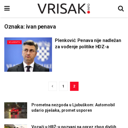
Oznaka:
ivan penava
Plenković: Penava nije nadležan
VIJESTI
za vođenje politike HDZ-a
1
2
Prometna nezgoda u Ljubuškom: Automobil
udario pješaka, promet usporen
Vozači u HBŽ-u pozvani na oprez zbog divljih