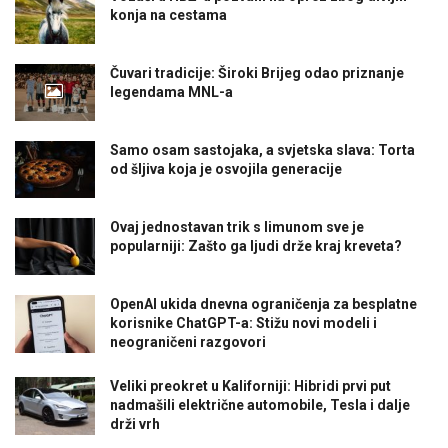
konja na cestama
Čuvari tradicije: Široki Brijeg odao priznanje
legendama MNL-a
Samo osam sastojaka, a svjetska slava: Torta
od šljiva koja je osvojila generacije
Ovaj jednostavan trik s limunom sve je
popularniji: Zašto ga ljudi drže kraj kreveta?
OpenAI ukida dnevna ograničenja za besplatne
korisnike ChatGPT-a: Stižu novi modeli i
neograničeni razgovori
Veliki preokret u Kaliforniji: Hibridi prvi put
nadmašili električne automobile, Tesla i dalje
drži vrh