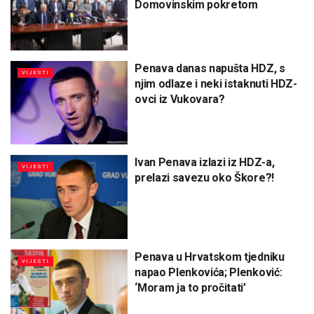
Domovinskim pokretom
Penava danas napušta HDZ, s
VIJESTI
njim odlaze i neki istaknuti HDZ-
ovci iz Vukovara?
Ivan Penava izlazi iz HDZ-a,
VIJESTI
prelazi savezu oko Škore?!
Penava u Hrvatskom tjedniku
VIJESTI
napao Plenkovića; Plenković:
‘Moram ja to pročitati’