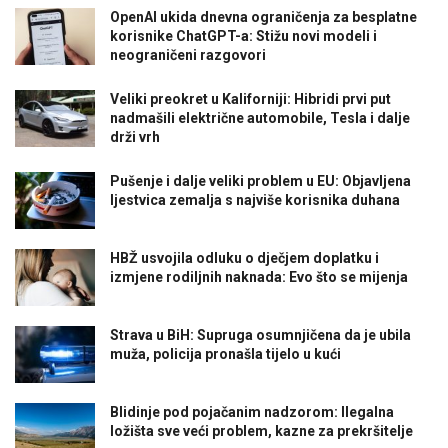
OpenAI ukida dnevna ograničenja za besplatne
korisnike ChatGPT-a: Stižu novi modeli i
neograničeni razgovori
Veliki preokret u Kaliforniji: Hibridi prvi put
nadmašili električne automobile, Tesla i dalje
drži vrh
Pušenje i dalje veliki problem u EU: Objavljena
ljestvica zemalja s najviše korisnika duhana
HBŽ usvojila odluku o dječjem doplatku i
izmjene rodiljnih naknada: Evo što se mijenja
Strava u BiH: Supruga osumnjičena da je ubila
muža, policija pronašla tijelo u kući
Blidinje pod pojačanim nadzorom: Ilegalna
ložišta sve veći problem, kazne za prekršitelje