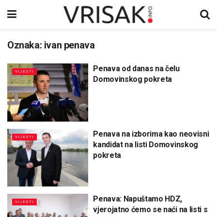
Oznaka:
ivan penava
Penava od danas na čelu
VIJESTI
Domovinskog pokreta
Penava na izborima kao neovisni
VIJESTI
kandidat na listi Domovinskog
pokreta
Penava: Napuštamo HDZ,
VIJESTI
vjerojatno ćemo se naći na listi s