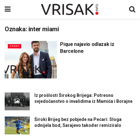
Oznaka:
inter miami
Pique najavio odlazak iz
SPORT
Barcelone
Iz prošlosti Širokog Brijega: Potresno
svjedočanstvo o invalidima iz Mamića i Borajne
Široki Brijeg bez pobjede na Pecari: Sloga
odnijela bod, Sarajevo također remiziralo