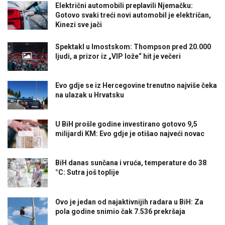
Električni automobili preplavili Njemačku:
Gotovo svaki treći novi automobil je električan,
Kinezi sve jači
Spektakl u Imostskom: Thompson pred 20.000
ljudi, a prizor iz „VIP lože“ hit je večeri
Evo gdje se iz Hercegovine trenutno najviše čeka
na ulazak u Hrvatsku
U BiH prošle godine investirano gotovo 9,5
milijardi KM: Evo gdje je otišao najveći novac
BiH danas sunčana i vruća, temperature do 38
°C: Sutra još toplije
Ovo je jedan od najaktivnijih radara u BiH: Za
pola godine snimio čak 7.536 prekršaja