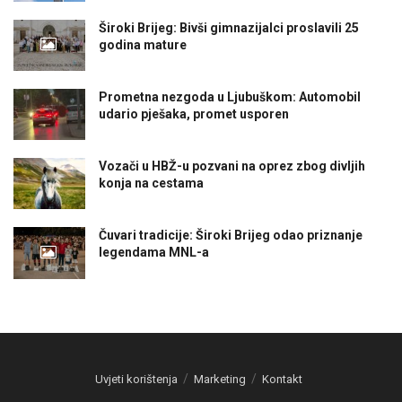
Široki Brijeg: Bivši gimnazijalci proslavili 25
godina mature
Prometna nezgoda u Ljubuškom: Automobil
udario pješaka, promet usporen
Vozači u HBŽ-u pozvani na oprez zbog divljih
konja na cestama
Čuvari tradicije: Široki Brijeg odao priznanje
legendama MNL-a
Uvjeti korištenja
Marketing
Kontakt