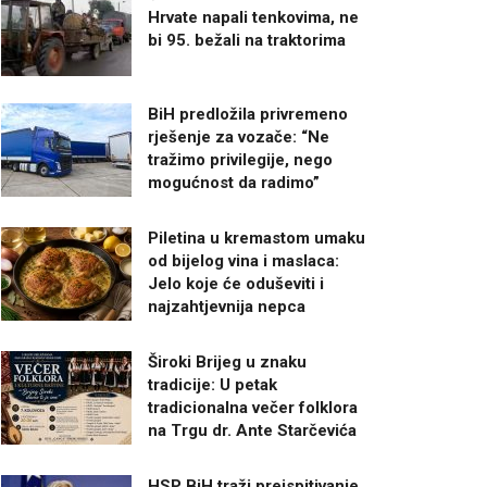
Hrvate napali tenkovima, ne
bi 95. bežali na traktorima
BiH predložila privremeno
rješenje za vozače: “Ne
tražimo privilegije, nego
mogućnost da radimo”
Piletina u kremastom umaku
od bijelog vina i maslaca:
Jelo koje će oduševiti i
najzahtjevnija nepca
Široki Brijeg u znaku
tradicije: U petak
tradicionalna večer folklora
na Trgu dr. Ante Starčevića
HSP BiH traži preispitivanje