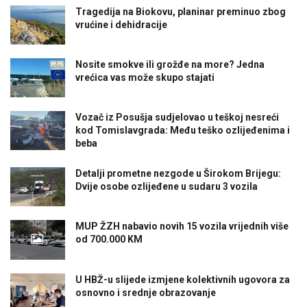
Tragedija na Biokovu, planinar preminuo zbog
vrućine i dehidracije
Nosite smokve ili grožđe na more? Jedna
vrećica vas može skupo stajati
Vozač iz Posušja sudjelovao u teškoj nesreći
kod Tomislavgrada: Među teško ozlijeđenima i
beba
Detalji prometne nezgode u Širokom Brijegu:
Dvije osobe ozlijeđene u sudaru 3 vozila
MUP ŽZH nabavio novih 15 vozila vrijednih više
od 700.000 KM
U HBŽ-u slijede izmjene kolektivnih ugovora za
osnovno i srednje obrazovanje