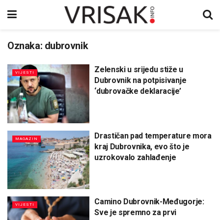
Oznaka:
dubrovnik
Zelenski u srijedu stiže u
VIJESTI
Dubrovnik na potpisivanje
‘dubrovačke deklaracije’
Drastičan pad temperature mora
MAGAZIN
kraj Dubrovnika, evo što je
uzrokovalo zahlađenje
Camino Dubrovnik-Međugorje:
VIJESTI
Sve je spremno za prvi