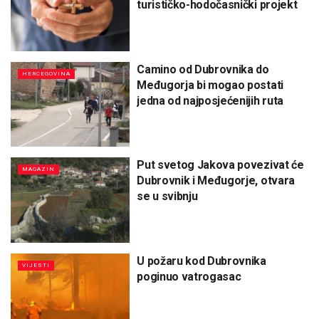
turističko-hodočasnički projekt
Camino od Dubrovnika do
HERCEGOVINA
Međugorja bi mogao postati
jedna od najposjećenijih ruta
Put svetog Jakova povezivat će
MAGAZIN
Dubrovnik i Međugorje, otvara
se u svibnju
U požaru kod Dubrovnika
VIJESTI
poginuo vatrogasac