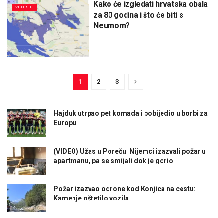
Kako će izgledati hrvatska obala
VIJESTI
za 80 godina i što će biti s
Neumom?
1
2
3
Hajduk utrpao pet komada i pobijedio u borbi za
Europu
(VIDEO) Užas u Poreču: Nijemci izazvali požar u
apartmanu, pa se smijali dok je gorio
Požar izazvao odrone kod Konjica na cestu:
Kamenje oštetilo vozila