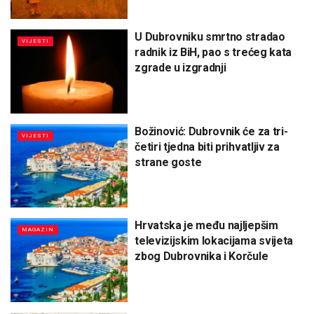
U Dubrovniku smrtno stradao
VIJESTI
radnik iz BiH, pao s trećeg kata
zgrade u izgradnji
Božinović: Dubrovnik će za tri-
VIJESTI
četiri tjedna biti prihvatljiv za
strane goste
Hrvatska je među najljepšim
MAGAZIN
televizijskim lokacijama svijeta
zbog Dubrovnika i Korčule