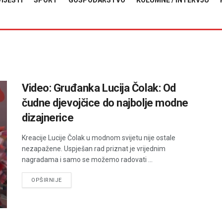
VIJESTI
SPORT
GOSPODARSTVO
KOLUMNE / INTERVJU
Video: Gruđanka Lucija Čolak: Od
čudne djevojčice do najbolje modne
dizajnerice
Kreacije Lucije Čolak u modnom svijetu nije ostale
nezapažene. Uspješan rad priznat je vrijednim
nagradama i samo se možemo radovati ...
DETAILS
OPŠIRNIJE