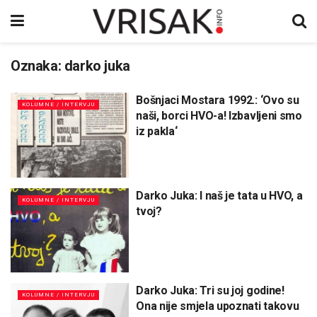
Oznaka:
darko juka
Bošnjaci Mostara 1992.: ‘Ovo su
KOLUMNE / INTERVJU
naši, borci HVO-a! Izbavljeni smo
iz pakla‘
Darko Juka: I naš je tata u HVO, a
KOLUMNE / INTERVJU
tvoj?
Darko Juka: Tri su joj godine!
KOLUMNE / INTERVJU
Ona nije smjela upoznati takovu