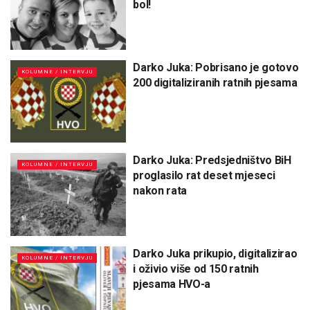
bol!
Darko Juka: Pobrisano je gotovo
KOLUMNE / INTERVJU
200 digitaliziranih ratnih pjesama
Darko Juka: Predsjedništvo BiH
KOLUMNE / INTERVJU
proglasilo rat deset mjeseci
nakon rata
Darko Juka prikupio, digitalizirao
KOLUMNE / INTERVJU
i oživio više od 150 ratnih
pjesama HVO-a