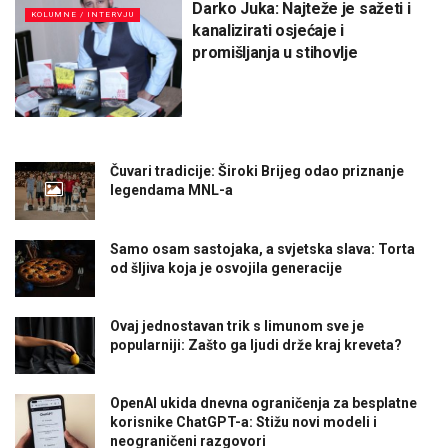
Darko Juka: Najteže je sažeti i
KOLUMNE / INTERVJU
kanalizirati osjećaje i
promišljanja u stihovlje
Čuvari tradicije: Široki Brijeg odao priznanje
legendama MNL-a
Samo osam sastojaka, a svjetska slava: Torta
od šljiva koja je osvojila generacije
Ovaj jednostavan trik s limunom sve je
popularniji: Zašto ga ljudi drže kraj kreveta?
OpenAI ukida dnevna ograničenja za besplatne
korisnike ChatGPT-a: Stižu novi modeli i
neograničeni razgovori