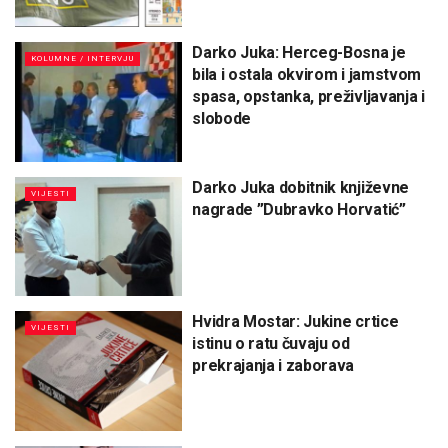
Darko Juka: Herceg-Bosna je
KOLUMNE / INTERVJU
bila i ostala okvirom i jamstvom
spasa, opstanka, preživljavanja i
slobode
Darko Juka dobitnik književne
VIJESTI
nagrade ”Dubravko Horvatić”
Hvidra Mostar: Jukine crtice
VIJESTI
istinu o ratu čuvaju od
prekrajanja i zaborava