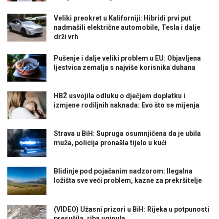
Veliki preokret u Kaliforniji: Hibridi prvi put
nadmašili električne automobile, Tesla i dalje
drži vrh
Pušenje i dalje veliki problem u EU: Objavljena
ljestvica zemalja s najviše korisnika duhana
HBŽ usvojila odluku o dječjem doplatku i
izmjene rodiljnih naknada: Evo što se mijenja
Strava u BiH: Supruga osumnjičena da je ubila
muža, policija pronašla tijelo u kući
Blidinje pod pojačanim nadzorom: Ilegalna
ložišta sve veći problem, kazne za prekršitelje
(VIDEO) Užasni prizori u BiH: Rijeka u potpunosti
presušila, riba uginula