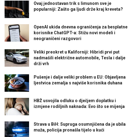
Ovaj jednostavan trik s limunom sve je
popularniji: Zašto ga ljudi drže kraj kreveta?
OpenAI ukida dnevna ograničenja za besplatne
korisnike ChatGPT-a: Stižu novi modeli i
neograničeni razgovori
Veliki preokret u Kaliforniji: Hibridi prvi put
nadmašili električne automobile, Tesla i dalje
drži vrh
Pušenje i dalje veliki problem u EU: Objavljena
ljestvica zemalja s najviše korisnika duhana
HBŽ usvojila odluku o dječjem doplatku i
izmjene rodiljnih naknada: Evo što se mijenja
Strava u BiH: Supruga osumnjičena da je ubila
muža, policija pronašla tijelo u kući