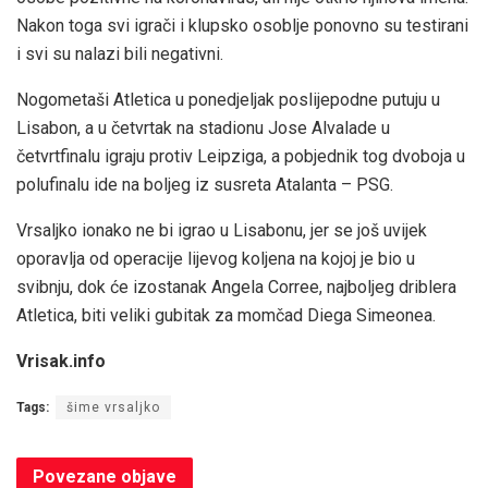
Nakon toga svi igrači i klupsko osoblje ponovno su testirani
i svi su nalazi bili negativni.
Nogometaši Atletica u ponedjeljak poslijepodne putuju u
Lisabon, a u četvrtak na stadionu Jose Alvalade u
četvrtfinalu igraju protiv Leipziga, a pobjednik tog dvoboja u
polufinalu ide na boljeg iz susreta Atalanta – PSG.
Vrsaljko ionako ne bi igrao u Lisabonu, jer se još uvijek
oporavlja od operacije lijevog koljena na kojoj je bio u
svibnju, dok će izostanak Angela Corree, najboljeg driblera
Atletica, biti veliki gubitak za momčad Diega Simeonea.
Vrisak.info
Tags:
šime vrsaljko
Povezane
objave