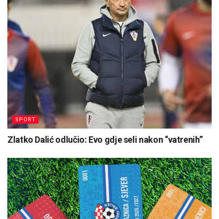
SPORT
Zlatko Dalić odlučio: Evo gdje seli nakon “vatrenih”