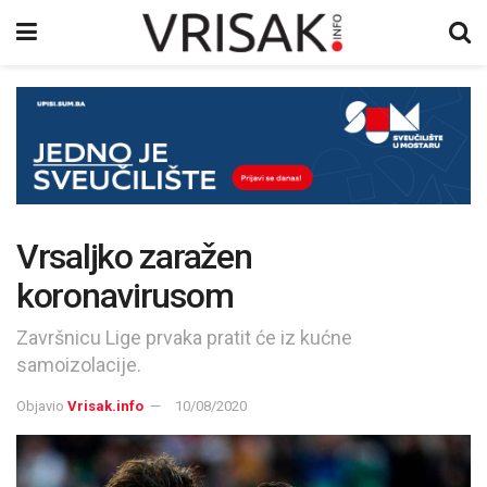
Vrsaljko zaražen
koronavirusom
Završnicu Lige prvaka pratit će iz kućne
samoizolacije.
Objavio
Vrisak.info
10/08/2020