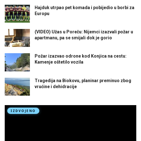
Hajduk utrpao pet komada i pobijedio u borbi za
Europu
(VIDEO) Užas u Poreču: Nijemci izazvali požar u
apartmanu, pa se smijali dok je gorio
Požar izazvao odrone kod Konjica na cestu:
Kamenje oštetilo vozila
Tragedija na Biokovu, planinar preminuo zbog
vrućine i dehidracije