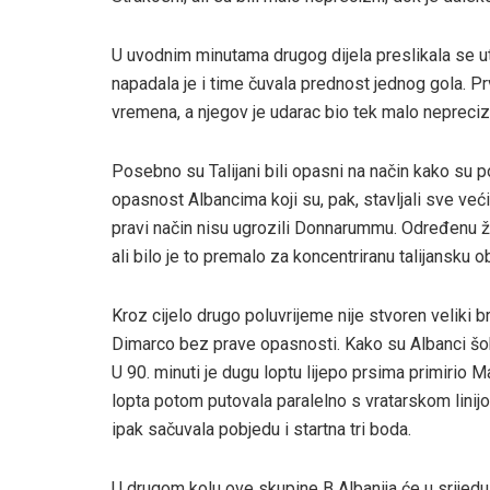
U uvodnim minutama drugog dijela preslikala se uta
napadala je i time čuvala prednost jednog gola. P
vremena, a njegov je udarac bio tek malo nepreciz
Posebno su Talijani bili opasni na način kako su po
opasnost Albancima koji su, pak, stavljali sve veći 
pravi način nisu ugrozili Donnarummu. Određenu ži
ali bilo je to premalo za koncentriranu talijansku o
Kroz cijelo drugo poluvrijeme nije stvoren veliki b
Dimarco bez prave opasnosti. Kako su Albanci šok
U 90. minuti je dugu loptu lijepo prsima primirio M
lopta potom putovala paralelno s vratarskom linijom.
ipak sačuvala pobjedu i startna tri boda.
U drugom kolu ove skupine B Albanija će u srijedu