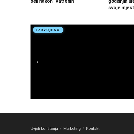
seli nakon “vatrenih”
godišnjih ul
svoje mjest
Uvjeti korištenja
Marketing
Kontakt