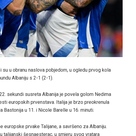
uli su u obranu naslova pobjedom, u ogledu prvog kola
ndu Albaniju s 2-1 (2-1).
22. sekundi susreta Albanija je povela golom Nedima
esti europskih prvenstava. Italija je brzo preokrenula
 Bastonija u 11. i Nicole Barelle u 16. minuti.
 europske prvake Talijane, a savršeno za Albaniju.
u talijanski šesnaesterac, u smjeru svog vratara