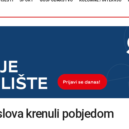
VIJESTI
SPORT
GOSPODARSTVO
KOLUMNE / INTERVJU
aslova krenuli pobjedom