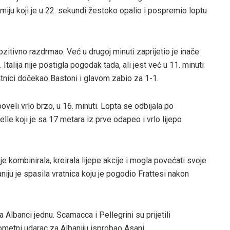
iju koji je u 22. sekundi žestoko opalio i pospremio loptu
ozitivno razdrmao. Već u drugoj minuti zaprijetio je inače
Italija nije postigla pogodak tada, ali jest već u 11. minuti
vratnici dočekao Bastoni i glavom zabio za 1-1.
oveli vrlo brzo, u 16. minuti. Lopta se odbijala po
le koji je sa 17 metara iz prve odapeo i vrlo lijepo
o je kombinirala, kreirala lijepe akcije i mogla povećati svoje
niju je spasila vratnica koju je pogodio Frattesi nakon
 Albanci jednu. Scamacca i Pellegrini su prijetili
kometni udarac za Albaniju isprobao Asani.