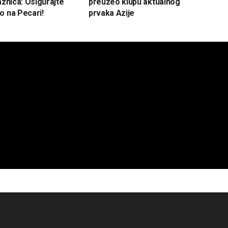
aznica: Osigurajte
preuzeo klupu aktualnog
o na Pecari!
prvaka Azije