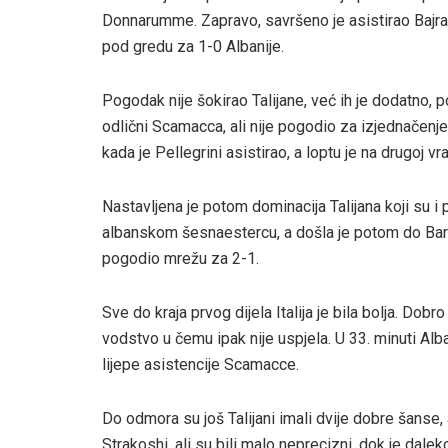
Donnarumme. Zapravo, savršeno je asistirao Bajram
pod gredu za 1-0 Albanije.
Pogodak nije šokirao Talijane, već ih je dodatno, p
odlični Scamacca, ali nije pogodio za izjednačenje. 
kada je Pellegrini asistirao, a loptu je na drugoj 
Nastavljena je potom dominacija Talijana koji su i p
albanskom šesnaestercu, a došla je potom do Barel
pogodio mrežu za 2-1.
Sve do kraja prvog dijela Italija je bila bolja. Dobr
vodstvo u čemu ipak nije uspjela. U 33. minuti Alba
lijepe asistencije Scamacce.
Do odmora su još Talijani imali dvije dobre šanse, a
Strakoshi, ali su bili malo neprecizni, dok je dale