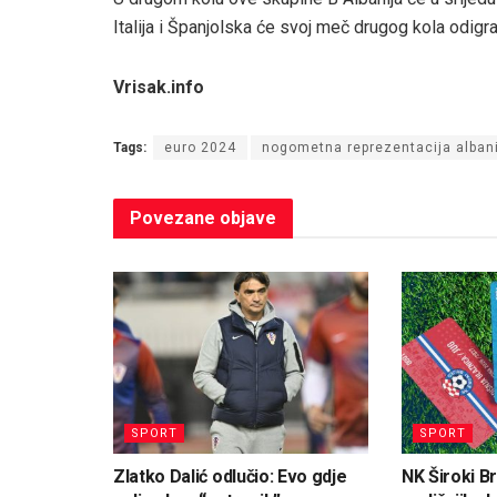
Italija i Španjolska će svoj meč drugog kola odigra
Vrisak.info
Tags:
euro 2024
nogometna reprezentacija alban
Povezane
objave
SPORT
SPORT
Zlatko Dalić odlučio: Evo gdje
NK Široki Br