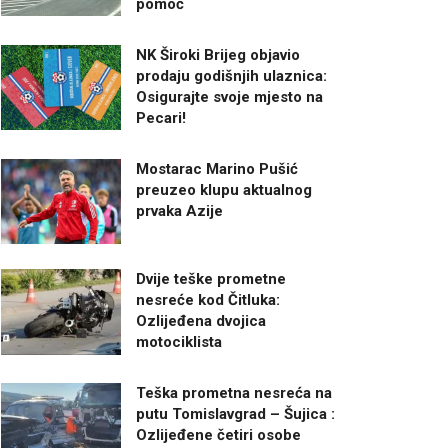
pomoć
NK Široki Brijeg objavio
prodaju godišnjih ulaznica:
Osigurajte svoje mjesto na
Pecari!
Mostarac Marino Pušić
preuzeo klupu aktualnog
prvaka Azije
Dvije teške prometne
nesreće kod Čitluka:
Ozlijeđena dvojica
motociklista
Teška prometna nesreća na
putu Tomislavgrad – Šujica :
Ozlijeđene četiri osobe