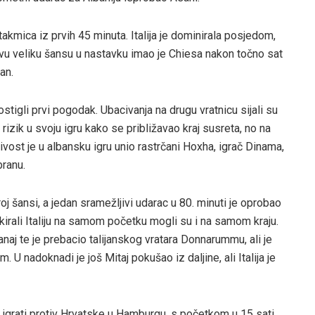
kmica iz prvih 45 minuta. Italija je dominirala posjedom,
rvu veliku šansu u nastavku imao je Chiesa nakon točno sat
an.
stigli prvi pogodak. Ubacivanja na drugu vratnicu sijali su
rizik u svoju igru kako se približavao kraj susreta, no na
vost je u albansku igru unio rastrčani Hoxha, igrač Dinama,
branu.
roj šansi, a jedan sramežljivi udarac u 80. minuti je oprobao
irali Italiju na samom početku mogli su i na samom kraju.
anaj te je prebacio talijanskog vratara Donnarummu, ali je
 U nadoknadi je još Mitaj pokušao iz daljine, ali Italija je
 igrati protiv Hrvatske u Hamburgu, s početkom u 15 sati.