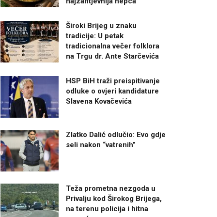
najzahtjevnija nepca
Široki Brijeg u znaku
tradicije: U petak
tradicionalna večer folklora
na Trgu dr. Ante Starčevića
HSP BiH traži preispitivanje
odluke o ovjeri kandidature
Slavena Kovačevića
Zlatko Dalić odlučio: Evo gdje
seli nakon “vatrenih”
Teža prometna nezgoda u
Privalju kod Širokog Brijega,
na terenu policija i hitna