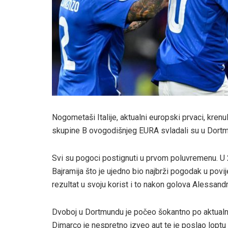
Nogometaši Italije, aktualni europski prvaci, kren
skupine B ovogodišnjeg EURA svladali su u Dortmu
Svi su pogoci postignuti u prvom poluvremenu. U 
Bajramija što je ujedno bio najbrži pogodak u povij
rezultat u svoju korist i to nakon golova Alessandra
Dvoboj u Dortmundu je počeo šokantno po aktualne
Dimarco je nespretno izveo aut te je poslao loptu 