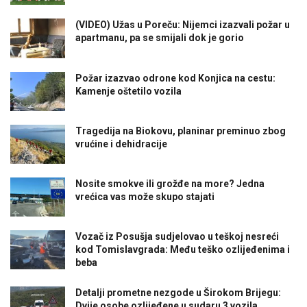
(VIDEO) Užas u Poreču: Nijemci izazvali požar u
apartmanu, pa se smijali dok je gorio
Požar izazvao odrone kod Konjica na cestu:
Kamenje oštetilo vozila
Tragedija na Biokovu, planinar preminuo zbog
vrućine i dehidracije
Nosite smokve ili grožđe na more? Jedna
vrećica vas može skupo stajati
Vozač iz Posušja sudjelovao u teškoj nesreći
kod Tomislavgrada: Među teško ozlijeđenima i
beba
Detalji prometne nezgode u Širokom Brijegu:
Dvije osobe ozlijeđene u sudaru 3 vozila