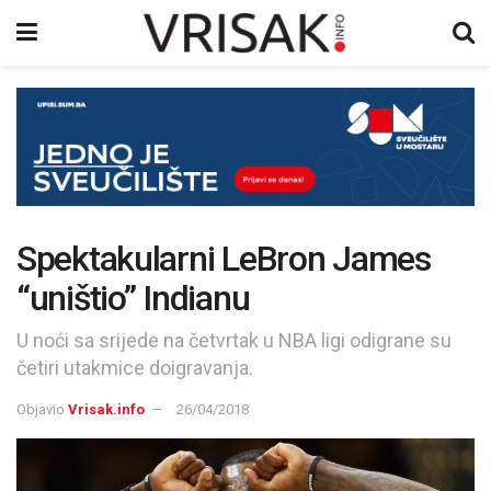
Spektakularni LeBron James
“uništio” Indianu
U noći sa srijede na četvrtak u NBA ligi odigrane su
četiri utakmice doigravanja.
Objavio
Vrisak.info
26/04/2018