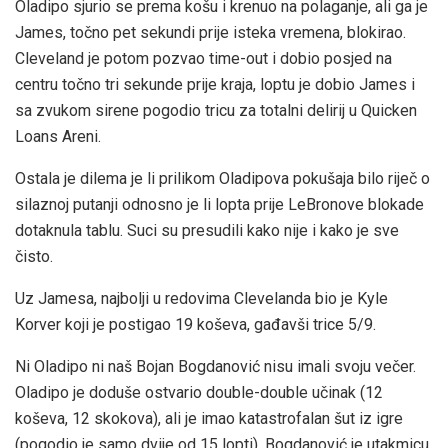
Oladipo sjurio se prema košu i krenuo na polaganje, ali ga je
James, točno pet sekundi prije isteka vremena, blokirao.
Cleveland je potom pozvao time-out i dobio posjed na
centru točno tri sekunde prije kraja, loptu je dobio James i
sa zvukom sirene pogodio tricu za totalni delirij u Quicken
Loans Areni.
Ostala je dilema je li prilikom Oladipova pokušaja bilo riječ o
silaznoj putanji odnosno je li lopta prije LeBronove blokade
dotaknula tablu. Suci su presudili kako nije i kako je sve
čisto.
Uz Jamesa, najbolji u redovima Clevelanda bio je Kyle
Korver koji je postigao 19 koševa, gađavši trice 5/9.
Ni Oladipo ni naš Bojan Bogdanović nisu imali svoju večer.
Oladipo je doduše ostvario double-double učinak (12
koševa, 12 skokova), ali je imao katastrofalan šut iz igre
(pogodio je samo dvije od 15 lopti). Bogdanović je utakmicu