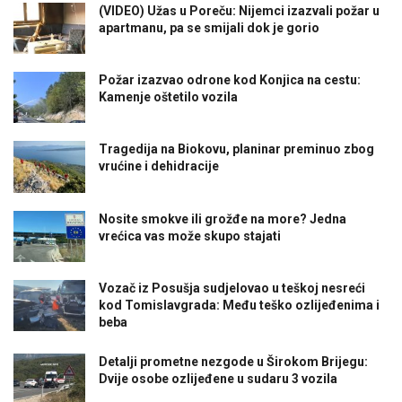
(VIDEO) Užas u Poreču: Nijemci izazvali požar u
apartmanu, pa se smijali dok je gorio
Požar izazvao odrone kod Konjica na cestu:
Kamenje oštetilo vozila
Tragedija na Biokovu, planinar preminuo zbog
vrućine i dehidracije
Nosite smokve ili grožđe na more? Jedna
vrećica vas može skupo stajati
Vozač iz Posušja sudjelovao u teškoj nesreći
kod Tomislavgrada: Među teško ozlijeđenima i
beba
Detalji prometne nezgode u Širokom Brijegu:
Dvije osobe ozlijeđene u sudaru 3 vozila