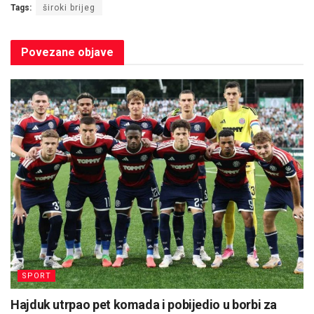
Tags:
široki brijeg
Povezane
objave
SPORT
Hajduk utrpao pet komada i pobijedio u borbi za