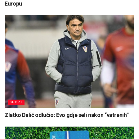
Europu
SPORT
Zlatko Dalić odlučio: Evo gdje seli nakon “vatrenih”