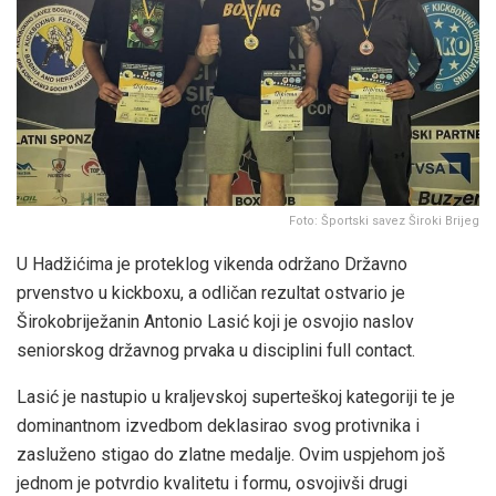
Foto: Športski savez Široki Brijeg
U Hadžićima je proteklog vikenda održano Državno
prvenstvo u kickboxu, a odličan rezultat ostvario je
Širokobriježanin Antonio Lasić koji je osvojio naslov
seniorskog državnog prvaka u disciplini full contact.
Lasić je nastupio u kraljevskoj superteškoj kategoriji te je
dominantnom izvedbom deklasirao svog protivnika i
zasluženo stigao do zlatne medalje. Ovim uspjehom još
jednom je potvrdio kvalitetu i formu, osvojivši drugi