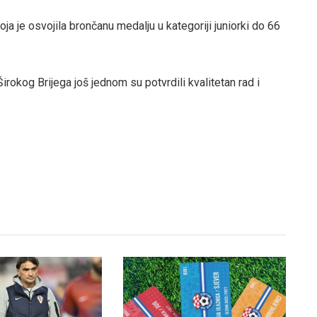
ja je osvojila brončanu medalju u kategoriji juniorki do 66
irokog Brijega još jednom su potvrdili kvalitetan rad i