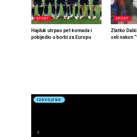
SPORT
SPORT
Hajduk utrpao pet komada i
Zlatko Dalić
pobijedio u borbi za Europu
seli nakon “