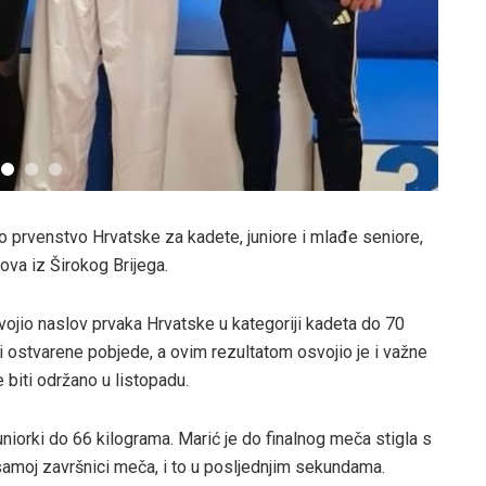
o prvenstvo Hrvatske za kadete, juniore i mlađe seniore,
ova iz Širokog Brijega.
svojio naslov prvaka Hrvatske u kategoriji kadeta do 70
i ostvarene pobjede, a ovim rezultatom osvojio je i važne
biti održano u listopadu.
juniorki do 66 kilograma. Marić je do finalnog meča stigla s
 samoj završnici meča, i to u posljednjim sekundama.