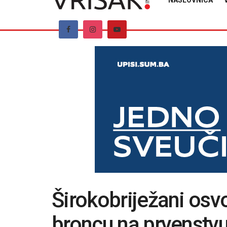
NASLOVNICA
Širokobriježani osvoj
broncu na prvenstv