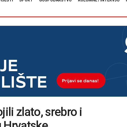
VIJESTI
SPORT
GOSPODARSTVO
KOLUMNE / INTERVJU
ili zlato, srebro i
u Hrvatske