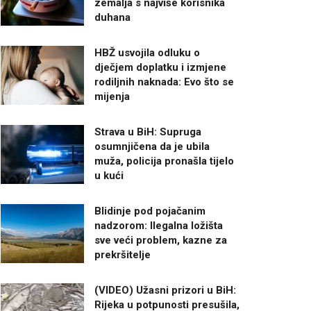
zemalja s najviše korisnika
duhana
HBŽ usvojila odluku o
dječjem doplatku i izmjene
rodiljnih naknada: Evo što se
mijenja
Strava u BiH: Supruga
osumnjičena da je ubila
muža, policija pronašla tijelo
u kući
Blidinje pod pojačanim
nadzorom: Ilegalna ložišta
sve veći problem, kazne za
prekršitelje
(VIDEO) Užasni prizori u BiH:
Rijeka u potpunosti presušila,