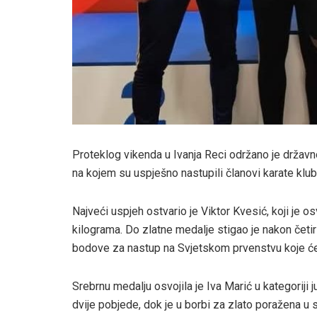
Proteklog vikenda u Ivanja Reci održano je državn
na kojem su uspješno nastupili članovi karate klub
Najveći uspjeh ostvario je Viktor Kvesić, koji je o
kilograma. Do zlatne medalje stigao je nakon četir
bodove za nastup na Svjetskom prvenstvu koje će 
Srebrnu medalju osvojila je Iva Marić u kategoriji 
dvije pobjede, dok je u borbi za zlato poražena u