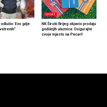
SPORT
 odlučio: Evo gdje
NK Široki Brijeg objavio prodaju
vatrenih”
godišnjih ulaznica: Osigurajte
svoje mjesto na Pecari!