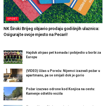
SPORT
NK Široki Brijeg objavio prodaju godišnjih ulaznica:
Osigurajte svoje mjesto na Pecari!
Hajduk utrpao pet komada i pobijedio u borbi za
Europu
(VIDEO) Užas u Poreču: Nijemci izazvali požar u
apartmanu, pa se smijali dok je gorio
Požar izazvao odrone kod Konjica na cestu:
Kamenje oštetilo vozila