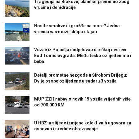
Tragedija na Biokovu, planinar preminuo zbog
vrućine i dehidracije
Nosite smokve ili grožđe na more? Jedna
vrećica vas može skupo stajati
Vozač iz Posušja sudjelovao u teškoj nesreći
kod Tomislavgrada: Među teško ozlijeđenima i
beba
Detalji prometne nezgode u Širokom Brijegu:
Dvije osobe ozlijeđene u sudaru 3 vozila
MUP ŽZH nabavio novih 15 vozila vrijednih više
od 700.000 KM
U HBŽ-u slijede izmjene kolektivnih ugovora za
osnovno i srednje obrazovanje