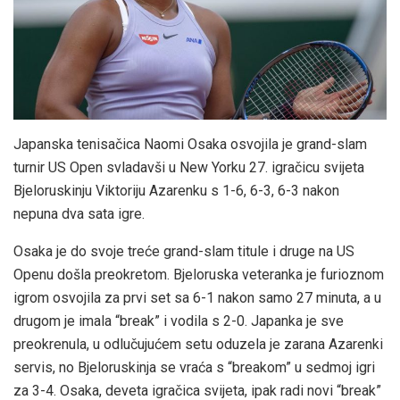
Japanska tenisačica Naomi Osaka osvojila je grand-slam
turnir US Open svladavši u New Yorku 27. igračicu svijeta
Bjeloruskinju Viktoriju Azarenku s 1-6, 6-3, 6-3 nakon
nepuna dva sata igre.
Osaka je do svoje treće grand-slam titule i druge na US
Openu došla preokretom. Bjeloruska veteranka je furioznom
igrom osvojila za prvi set sa 6-1 nakon samo 27 minuta, a u
drugom je imala “break” i vodila s 2-0. Japanka je sve
preokrenula, u odlučujućem setu oduzela je zarana Azarenki
servis, no Bjeloruskinja se vraća s “breakom” u sedmoj igri
za 3-4. Osaka, deveta igračica svijeta, ipak radi novi “break”