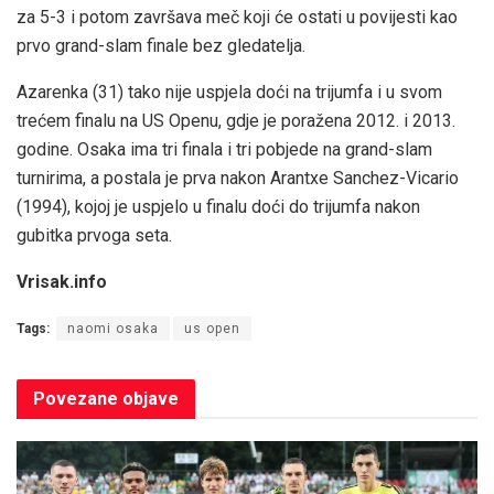
za 5-3 i potom završava meč koji će ostati u povijesti kao
prvo grand-slam finale bez gledatelja.
Azarenka (31) tako nije uspjela doći na trijumfa i u svom
trećem finalu na US Openu, gdje je poražena 2012. i 2013.
godine. Osaka ima tri finala i tri pobjede na grand-slam
turnirima, a postala je prva nakon Arantxe Sanchez-Vicario
(1994), kojoj je uspjelo u finalu doći do trijumfa nakon
gubitka prvoga seta.
Vrisak.info
Tags:
naomi osaka
us open
Povezane
objave