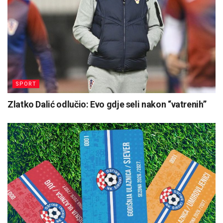
SPORT
Zlatko Dalić odlučio: Evo gdje seli nakon “vatrenih”