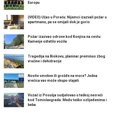
Europu
(VIDEO) Užas u Poreču: Nijemci izazvali požar u
apartmanu, pa se smijali dok je gorio
Požar izazvao odrone kod Konjica na cestu:
Kamenje oštetilo vozila
Tragedija na Biokovu, planinar preminuo zbog
vrućine i dehidracije
Nosite smokve ili grožđe na more? Jedna
vrećica vas može skupo stajati
Vozač iz Posušja sudjelovao u teškoj nesreći
kod Tomislavgrada: Među teško ozlijeđenima i
beba