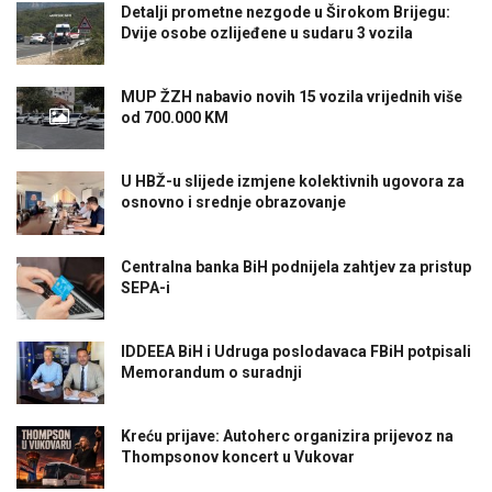
Detalji prometne nezgode u Širokom Brijegu:
Dvije osobe ozlijeđene u sudaru 3 vozila
MUP ŽZH nabavio novih 15 vozila vrijednih više
od 700.000 KM
U HBŽ-u slijede izmjene kolektivnih ugovora za
osnovno i srednje obrazovanje
Centralna banka BiH podnijela zahtjev za pristup
SEPA-i
IDDEEA BiH i Udruga poslodavaca FBiH potpisali
Memorandum o suradnji
Kreću prijave: Autoherc organizira prijevoz na
Thompsonov koncert u Vukovar