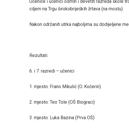
Učenice i učenici osmih i devetih razreda škole tr
ciljem na Trgu širokobrijeških žrtava (na mostu).
Nakon održanih utrka najboljima su dodijeljene me
Rezultati:
6. i 7. razredi – učenici
1. mjesto: Frano Mikulić (O. Kočerin)
2. mjesto: Teo Tole (OŠ Biograci)
3. mjesto: Luka Bazina (Prva OŠ)