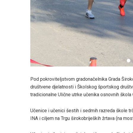
Pod pokroviteljstvom gradonačelnika Grada Širokog
društvene djelatnosti i Školskog športskog društva
tradicionalne Ulične utrke učenika osnovnih škola 
Učenice i učenici šestih i sedmih razreda škole t
INA i ciljem na Trgu širokobrijeških žrtava (na most