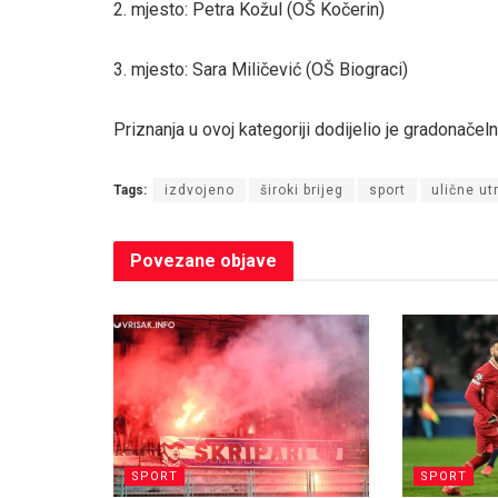
2. mjesto: Petra Kožul (OŠ Kočerin)
3. mjesto: Sara Miličević (OŠ Biograci)
Priznanja u ovoj kategoriji dodijelio je gradonačeln
Tags:
izdvojeno
široki brijeg
sport
ulične ut
Povezane
objave
SPORT
SPORT