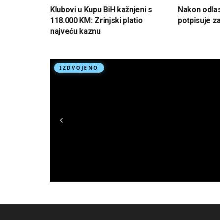
Klubovi u Kupu BiH kažnjeni s
Nakon odlas
118.000 KM: Zrinjski platio
potpisuje z
najveću kaznu