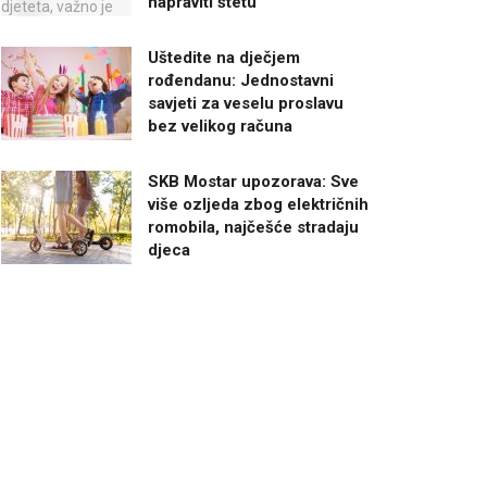
napraviti štetu
Uštedite na dječjem
rođendanu: Jednostavni
savjeti za veselu proslavu
bez velikog računa
SKB Mostar upozorava: Sve
više ozljeda zbog električnih
romobila, najčešće stradaju
djeca