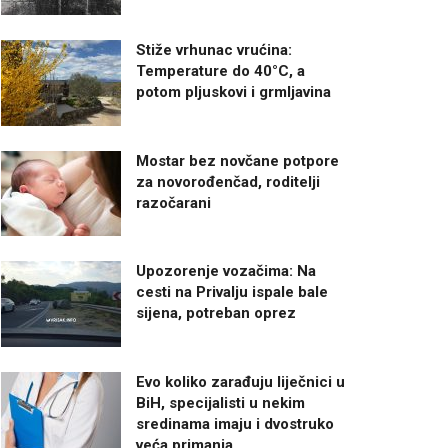
Stiže vrhunac vrućina:
Temperature do 40°C, a
potom pljuskovi i grmljavina
Mostar bez novčane potpore
za novorođenčad, roditelji
razočarani
Upozorenje vozačima: Na
cesti na Privalju ispale bale
sijena, potreban oprez
Evo koliko zarađuju liječnici u
BiH, specijalisti u nekim
sredinama imaju i dvostruko
veća primanja