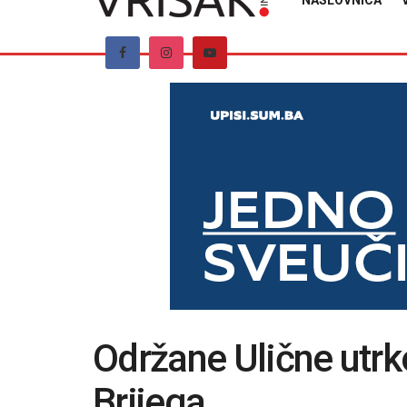
NASLOVNICA
Održane Ulične utr
Brijega