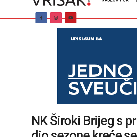
NASLOVNICA
NK Široki Brijeg s p
dio sezone kreće se 