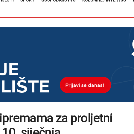
VIJESTI
SPORT
GOSPODARSTVO
KOLUMNE / INTERVJU
ripremama za proljetni
10. siječnja