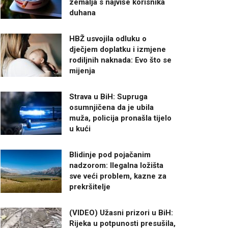
zemalja s najviše korisnika
duhana
HBŽ usvojila odluku o
dječjem doplatku i izmjene
rodiljnih naknada: Evo što se
mijenja
Strava u BiH: Supruga
osumnjičena da je ubila
muža, policija pronašla tijelo
u kući
Blidinje pod pojačanim
nadzorom: Ilegalna ložišta
sve veći problem, kazne za
prekršitelje
(VIDEO) Užasni prizori u BiH:
Rijeka u potpunosti presušila,