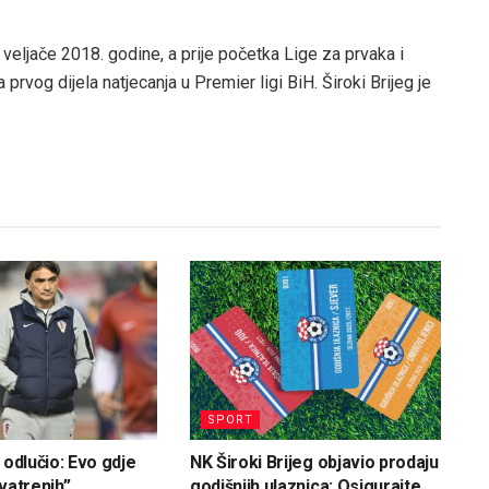
 veljače 2018. godine, a prije početka Lige za prvaka i
 prvog dijela natjecanja u Premier ligi BiH. Široki Brijeg je
SPORT
 odlučio: Evo gdje
NK Široki Brijeg objavio prodaju
vatrenih”
godišnjih ulaznica: Osigurajte