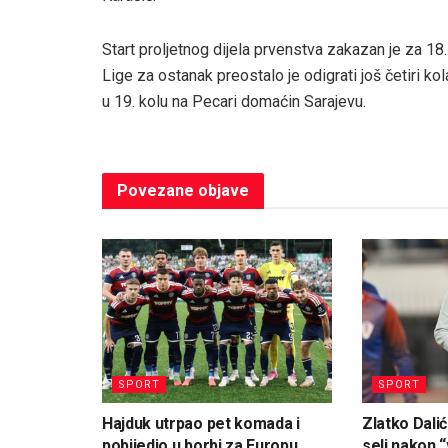
Start proljetnog dijela prvenstva zakazan je za 18.
Lige za ostanak preostalo je odigrati još četiri kola
u 19. kolu na Pecari domaćin Sarajevu.
Povezane
objave
SPORT
SPORT
Hajduk utrpao pet komada i
Zlatko Dalić
pobijedio u borbi za Europu
seli nakon “