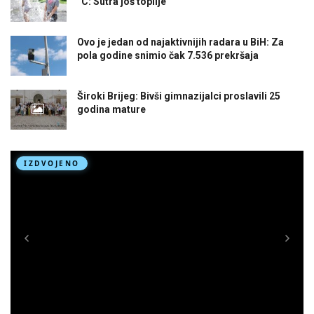
°C: Sutra još toplije
Ovo je jedan od najaktivnijih radara u BiH: Za
pola godine snimio čak 7.536 prekršaja
Široki Brijeg: Bivši gimnazijalci proslavili 25
godina mature