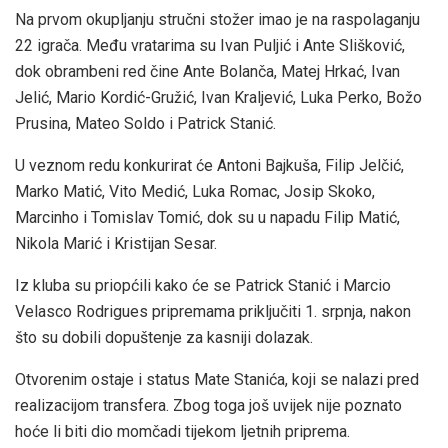
Na prvom okupljanju stručni stožer imao je na raspolaganju
22 igrača. Među vratarima su Ivan Puljić i Ante Slišković,
dok obrambeni red čine Ante Bolanča, Matej Hrkać, Ivan
Jelić, Mario Kordić-Gružić, Ivan Kraljević, Luka Perko, Božo
Prusina, Mateo Soldo i Patrick Stanić.
U veznom redu konkurirat će Antoni Bajkuša, Filip Jelčić,
Marko Matić, Vito Medić, Luka Romac, Josip Skoko,
Marcinho i Tomislav Tomić, dok su u napadu Filip Matić,
Nikola Marić i Kristijan Sesar.
Iz kluba su priopćili kako će se Patrick Stanić i Marcio
Velasco Rodrigues pripremama priključiti 1. srpnja, nakon
što su dobili dopuštenje za kasniji dolazak.
Otvorenim ostaje i status Mate Stanića, koji se nalazi pred
realizacijom transfera. Zbog toga još uvijek nije poznato
hoće li biti dio momčadi tijekom ljetnih priprema.