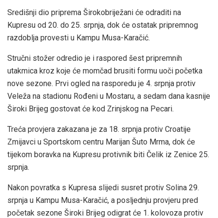
Središnji dio priprema Širokobriježani će odraditi na
Kupresu od 20. do 25. srpnja, dok će ostatak pripremnog
razdoblja provesti u Kampu Musa-Karačić.
Stručni stožer odredio je i raspored šest pripremnih
utakmica kroz koje će momčad brusiti formu uoči početka
nove sezone. Prvi ogled na rasporedu je 4. srpnja protiv
Veleža na stadionu Rođeni u Mostaru, a sedam dana kasnije
Široki Brijeg gostovat će kod Zrinjskog na Pecari.
Treća provjera zakazana je za 18. srpnja protiv Croatije
Zmijavci u Sportskom centru Marijan Šuto Mrma, dok će
tijekom boravka na Kupresu protivnik biti Čelik iz Zenice 25.
srpnja.
Nakon povratka s Kupresa slijedi susret protiv Solina 29.
srpnja u Kampu Musa-Karačić, a posljednju provjeru pred
početak sezone Široki Brijeg odigrat će 1. kolovoza protiv