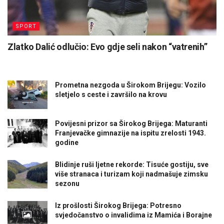
SPORT
Zlatko Dalić odlučio: Evo gdje seli nakon “vatrenih”
Prometna nezgoda u Širokom Brijegu: Vozilo
sletjelo s ceste i završilo na krovu
Povijesni prizor sa Širokog Brijega: Maturanti
Franjevačke gimnazije na ispitu zrelosti 1943.
godine
Blidinje ruši ljetne rekorde: Tisuće gostiju, sve
više stranaca i turizam koji nadmašuje zimsku
sezonu
Iz prošlosti Širokog Brijega: Potresno
svjedočanstvo o invalidima iz Mamića i Borajne