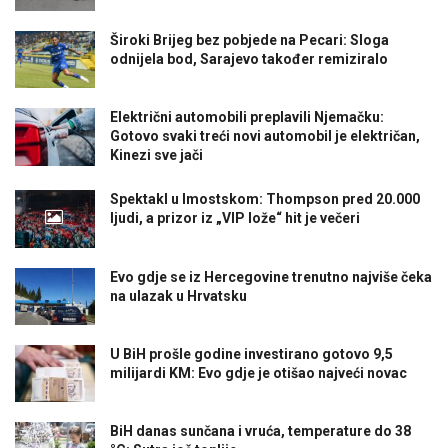
Široki Brijeg bez pobjede na Pecari: Sloga
odnijela bod, Sarajevo također remiziralo
Električni automobili preplavili Njemačku:
Gotovo svaki treći novi automobil je električan,
Kinezi sve jači
Spektakl u Imostskom: Thompson pred 20.000
ljudi, a prizor iz „VIP lože“ hit je večeri
Evo gdje se iz Hercegovine trenutno najviše čeka
na ulazak u Hrvatsku
U BiH prošle godine investirano gotovo 9,5
milijardi KM: Evo gdje je otišao najveći novac
BiH danas sunčana i vruća, temperature do 38