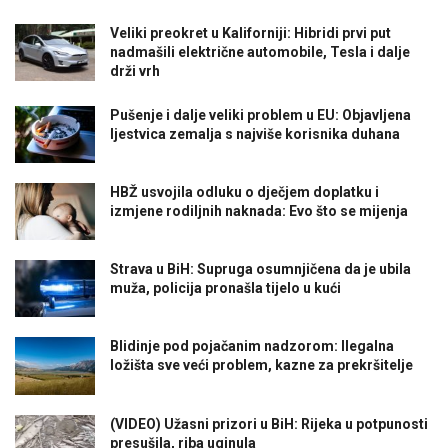
Veliki preokret u Kaliforniji: Hibridi prvi put
nadmašili električne automobile, Tesla i dalje
drži vrh
Pušenje i dalje veliki problem u EU: Objavljena
ljestvica zemalja s najviše korisnika duhana
HBŽ usvojila odluku o dječjem doplatku i
izmjene rodiljnih naknada: Evo što se mijenja
Strava u BiH: Supruga osumnjičena da je ubila
muža, policija pronašla tijelo u kući
Blidinje pod pojačanim nadzorom: Ilegalna
ložišta sve veći problem, kazne za prekršitelje
(VIDEO) Užasni prizori u BiH: Rijeka u potpunosti
presušila, riba uginula