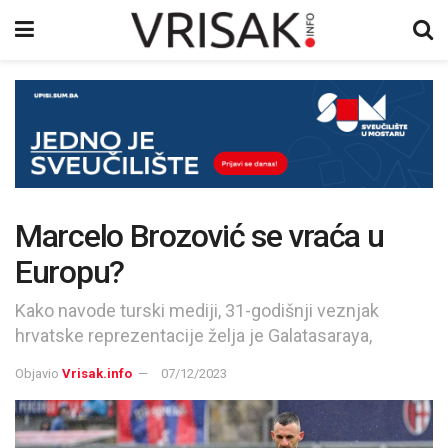
Marcelo Brozović se vraća u
Europu?
Kako navode turski mediji, 31-godišnji veznjak
hrvatske reprezentacije želja je Galatasaraya,
Objavio
Vrisak.info
07/12/2023