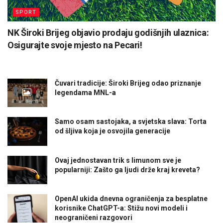
SPORT
NK Široki Brijeg objavio prodaju godišnjih ulaznica:
Osigurajte svoje mjesto na Pecari!
Čuvari tradicije: Široki Brijeg odao priznanje
legendama MNL-a
Samo osam sastojaka, a svjetska slava: Torta
od šljiva koja je osvojila generacije
Ovaj jednostavan trik s limunom sve je
popularniji: Zašto ga ljudi drže kraj kreveta?
OpenAI ukida dnevna ograničenja za besplatne
korisnike ChatGPT-a: Stižu novi modeli i
neograničeni razgovori