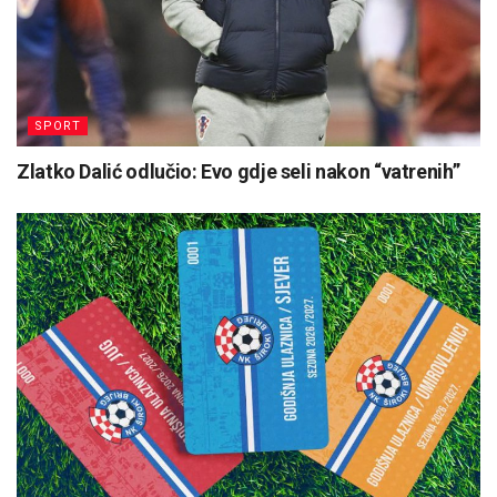
SPORT
Zlatko Dalić odlučio: Evo gdje seli nakon “vatrenih”