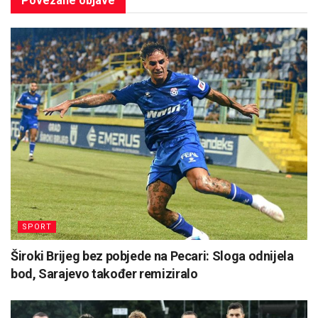
Povezane
objave
SPORT
Široki Brijeg bez pobjede na Pecari: Sloga odnijela
bod, Sarajevo također remiziralo