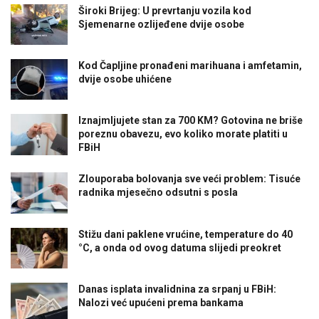
Široki Brijeg: U prevrtanju vozila kod
Sjemenarne ozlijeđene dvije osobe
Kod Čapljine pronađeni marihuana i amfetamin,
dvije osobe uhićene
Iznajmljujete stan za 700 KM? Gotovina ne briše
poreznu obavezu, evo koliko morate platiti u
FBiH
Zlouporaba bolovanja sve veći problem: Tisuće
radnika mjesečno odsutni s posla
Stižu dani paklene vrućine, temperature do 40
°C, a onda od ovog datuma slijedi preokret
Danas isplata invalidnina za srpanj u FBiH:
Nalozi već upućeni prema bankama