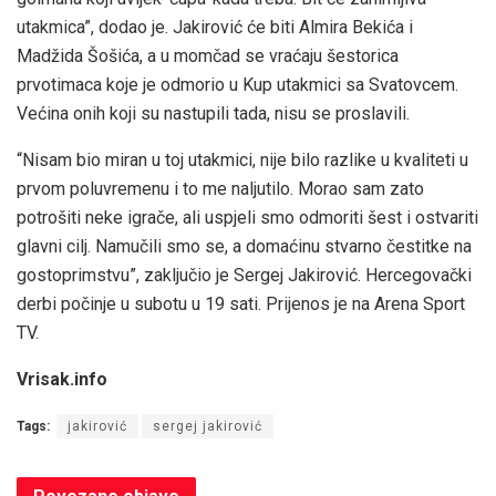
utakmica”, dodao je. Jakirović će biti Almira Bekića i
Madžida Šošića, a u momčad se vraćaju šestorica
prvotimaca koje je odmorio u Kup utakmici sa Svatovcem.
Većina onih koji su nastupili tada, nisu se proslavili.
“Nisam bio miran u toj utakmici, nije bilo razlike u kvaliteti u
prvom poluvremenu i to me naljutilo. Morao sam zato
potrošiti neke igrače, ali uspjeli smo odmoriti šest i ostvariti
glavni cilj. Namučili smo se, a domaćinu stvarno čestitke na
gostoprimstvu”, zaključio je Sergej Jakirović. Hercegovački
derbi počinje u subotu u 19 sati. Prijenos je na Arena Sport
TV.
Vrisak.info
Tags:
jakirović
sergej jakirović