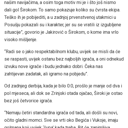
našim navijačima, a osim toga motiv mi je i što još nismo
dali gol Širokom. To samo pokazuje koliko su čvrsta ekipa.
Teško ih je pobijediti, a u zadnjoj prvenstvenoj utakmici u
Posušju pokazali su i karakter, jer su se vratili iz izgubljene
situacije”, govorio je Jakirović o Širokom, o kome ima vrlo
visoko mišljenje.
“Radi se o jako respektabilnom klubu, uvijek se misli da će
se raspasti, uvijek ostanu bez najboljih igrača, a oni odnekud
izvuku nove igrače i budu jednako dobri. Čeka nas
zahtijevan zadatak, ali igramo na pobjedu”.
Od zadnjeg derbija, kada je bilo 0:0, prošlo je manje od dva i
pol mjeseca, ali dok se Zrinjski otada ojačao, Široki je ostao
bez još četvorice igrača.
“Nemaju četiri standardna igrača od tada, ali došli su novi,
očito gladni momci. Sve se vrti oko Begića i Vukoje, imaju
golmana koji uvijek ‘čupa’ kada treba. Bit će zanimljiva