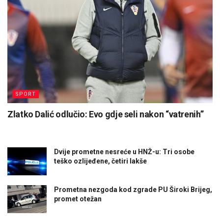
SPORT
Zlatko Dalić odlučio: Evo gdje seli nakon “vatrenih”
Dvije prometne nesreće u HNŽ-u: Tri osobe
teško ozlijeđene, četiri lakše
Prometna nezgoda kod zgrade PU Široki Brijeg,
promet otežan