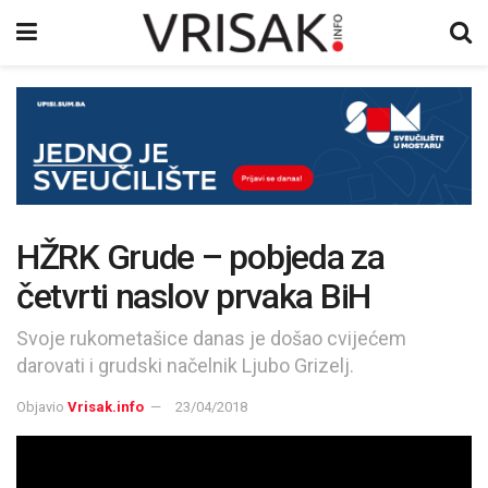
HŽRK Grude – pobjeda za
četvrti naslov prvaka BiH
Svoje rukometašice danas je došao cvijećem
darovati i grudski načelnik Ljubo Grizelj.
Objavio
Vrisak.info
23/04/2018