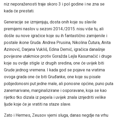
niz neporaženosti traje skoro 3 i pol godine i ne zna se
kada će prestati.
Generacije se izmjenjuju, dosta onih koje su slavile
premijerni naslov u sezoni 2014./2015. nisu više tu, ali
došle su nove igračice koje su ih fantastično zamijenile i
postale ikone Gruda. Andrea Prusina, Nikolina Čutura, Anita
Azinović, Darjana Vukliš, Edina Demić, igračica današnje
povijesne utakmice protiv Goražda Lejla Kasumačić i druge
koje su ovdje stigle iz drugih sredina, one će uvijek biti
Grude jednog vremena. I kada god se pojave na vratima
ovoga grada one će biti Gruđanke, one koje su pisale
pobjedonosni put jedne male, ali ponosne općine, puno puta
zanemarivane, marginalizirane i osporavane, koja se kao
rijetko tko dizala iz pepela i uvijek znala iznjedriti velike
ljude koje će je vratiti na staze slave.
Zato i Hermes, Zeusov vjerni sluga, danas negdje na vrhu