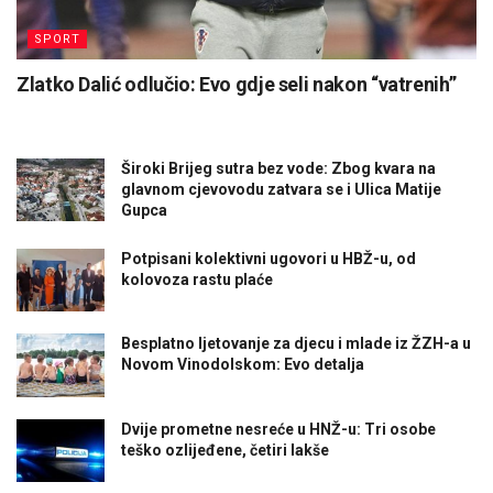
SPORT
Zlatko Dalić odlučio: Evo gdje seli nakon “vatrenih”
Široki Brijeg sutra bez vode: Zbog kvara na
glavnom cjevovodu zatvara se i Ulica Matije
Gupca
Potpisani kolektivni ugovori u HBŽ-u, od
kolovoza rastu plaće
Besplatno ljetovanje za djecu i mlade iz ŽZH-a u
Novom Vinodolskom: Evo detalja
Dvije prometne nesreće u HNŽ-u: Tri osobe
teško ozlijeđene, četiri lakše