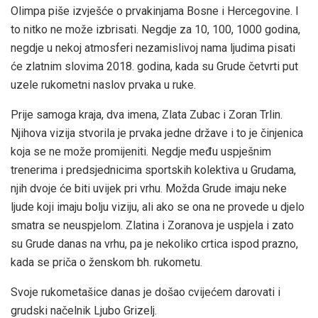
Olimpa piše izvješće o prvakinjama Bosne i Hercegovine. I
to nitko ne može izbrisati. Negdje za 10, 100, 1000 godina,
negdje u nekoj atmosferi nezamislivoj nama ljudima pisati
će zlatnim slovima 2018. godina, kada su Grude četvrti put
uzele rukometni naslov prvaka u ruke.
Prije samoga kraja, dva imena, Zlata Zubac i Zoran Trlin.
Njihova vizija stvorila je prvaka jedne države i to je činjenica
koja se ne može promijeniti. Negdje među uspješnim
trenerima i predsjednicima sportskih kolektiva u Grudama,
njih dvoje će biti uvijek pri vrhu. Možda Grude imaju neke
ljude koji imaju bolju viziju, ali ako se ona ne provede u djelo
smatra se neuspjelom. Zlatina i Zoranova je uspjela i zato
su Grude danas na vrhu, pa je nekoliko crtica ispod prazno,
kada se priča o ženskom bh. rukometu.
Svoje rukometašice danas je došao cvijećem darovati i
grudski načelnik Ljubo Grizelj.