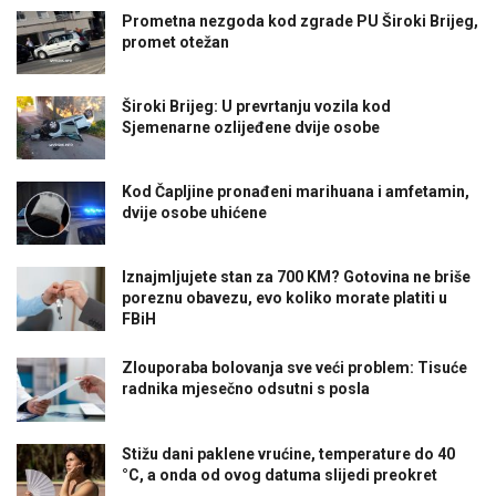
Prometna nezgoda kod zgrade PU Široki Brijeg,
promet otežan
Široki Brijeg: U prevrtanju vozila kod
Sjemenarne ozlijeđene dvije osobe
Kod Čapljine pronađeni marihuana i amfetamin,
dvije osobe uhićene
Iznajmljujete stan za 700 KM? Gotovina ne briše
poreznu obavezu, evo koliko morate platiti u
FBiH
Zlouporaba bolovanja sve veći problem: Tisuće
radnika mjesečno odsutni s posla
Stižu dani paklene vrućine, temperature do 40
°C, a onda od ovog datuma slijedi preokret