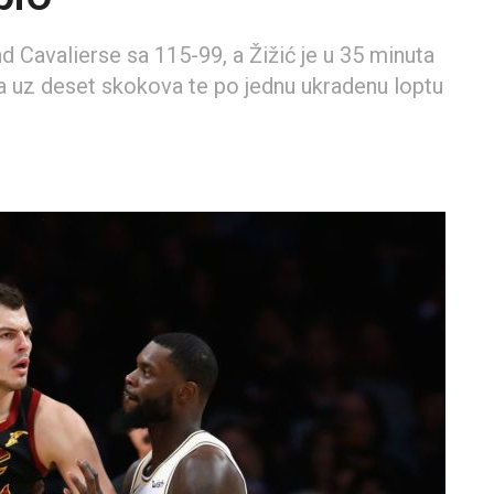
d Cavalierse sa 115-99, a Žižić je u 35 minuta
a uz deset skokova te po jednu ukradenu loptu