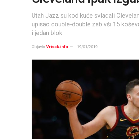
Utah Jazz su kod kuće svladali Clevelan
upisao double-double zabivši 15 košev
i jedan blok.
Objavio
Vrisak.info
19/01/2019