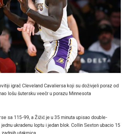
vitiji igrač Cleveland Cavaliersa koji su doživjeli poraz od
 imao lošu šutersku veečr u porazu Minnesota
se sa 115-99, a Žižić je u 35 minuta upisao double-
ednu ukradenu loptu i jedan blok. Collin Sexton ubacio 15
 zadnjih utakmica.