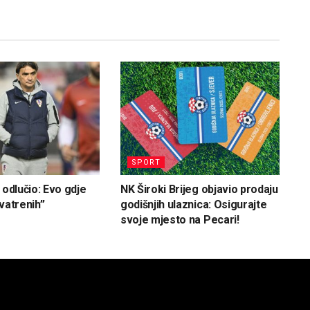
SPORT
 odlučio: Evo gdje
NK Široki Brijeg objavio prodaju
vatrenih”
godišnjih ulaznica: Osigurajte
svoje mjesto na Pecari!