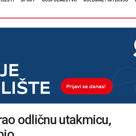
VIJESTI
SPORT
GOSPODARSTVO
KOLUMNE / INTERVJU
grao odličnu utakmicu,
bio