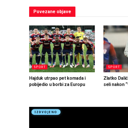
Povezane
objave
SPORT
SPORT
Hajduk utrpao pet komada i
Zlatko Dalić
pobijedio u borbi za Europu
seli nakon “