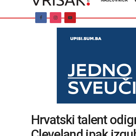
NASLOVNICA
Hrvatski talent odi
Cleveland ipak izgu