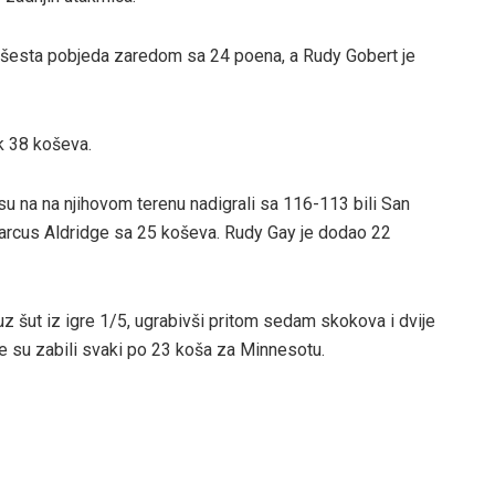
o šesta pobjeda zaredom sa 24 poena, a Rudy Gobert je
k 38 koševa.
u na na njihovom terenu nadigrali sa 116-113 bili San
aMarcus Aldridge sa 25 koševa. Rudy Gay je dodao 22
uz šut iz igre 1/5, ugrabivši pritom sedam skokova i dvije
e su zabili svaki po 23 koša za Minnesotu.