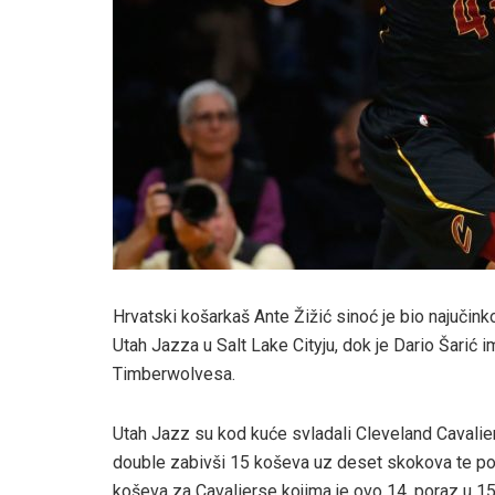
Hrvatski košarkaš Ante Žižić sinoć je bio najučinko
Utah Jazza u Salt Lake Cityju, dok je Dario Šarić
Timberwolvesa.
Utah Jazz su kod kuće svladali Cleveland Cavalier
double zabivši 15 koševa uz deset skokova te po j
koševa za Cavalierse kojima je ovo 14. poraz u 15