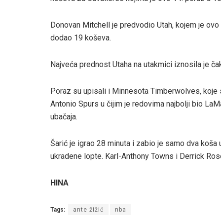
Donovan Mitchell je predvodio Utah, kojem je ov
dodao 19 koševa.
Najveća prednost Utaha na utakmici iznosila je ča
Poraz su upisali i Minnesota Timberwolves, koje s
Antonio Spurs u čijim je redovima najbolji bio L
ubačaja.
Šarić je igrao 28 minuta i zabio je samo dva koša 
ukradene lopte. Karl-Anthony Towns i Derrick Ros
HINA
Tags:
ante žižić
nba