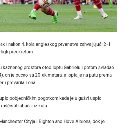
k i nakon 4. kola engleskog prvenstva zahvaljujući 2-1
tigli preokretom.
ubu kaznenog prostora oteo loptu Gabrielu i potom svladao
, on je pucao sa 20-ak metara, a lopta je na putu prema
r i prevarila Lena.
kupio pobjedničkim pogotkom kada je u gužvi uspio
aščistiti ubačaj iz kuta.
anchester Cityja i Bighton and Hove Albiona, dok je