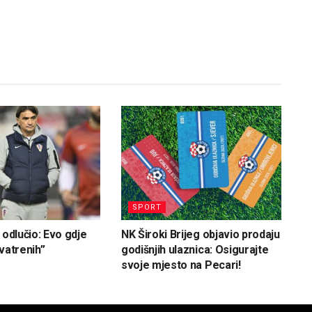
SPORT
 odlučio: Evo gdje
NK Široki Brijeg objavio prodaju
vatrenih”
godišnjih ulaznica: Osigurajte
svoje mjesto na Pecari!