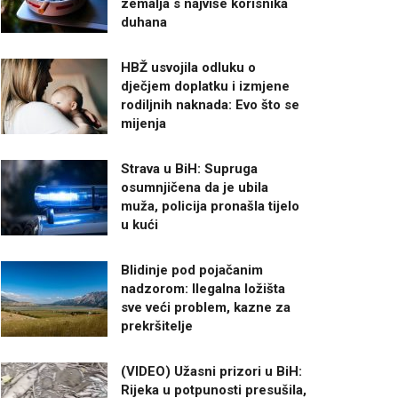
zemalja s najviše korisnika
duhana
HBŽ usvojila odluku o
dječjem doplatku i izmjene
rodiljnih naknada: Evo što se
mijenja
Strava u BiH: Supruga
osumnjičena da je ubila
muža, policija pronašla tijelo
u kući
Blidinje pod pojačanim
nadzorom: Ilegalna ložišta
sve veći problem, kazne za
prekršitelje
(VIDEO) Užasni prizori u BiH:
Rijeka u potpunosti presušila,