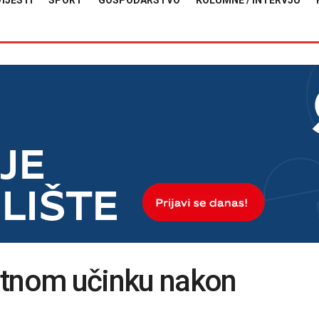
VIJESTI
SPORT
GOSPODARSTVO
KOLUMNE / INTERVJU
otnom učinku nakon