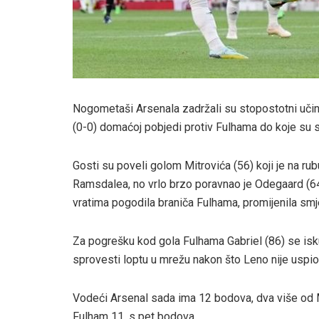
Nogometaši Arsenala zadržali su stopostotni učina
(0-0) domaćoj pobjedi protiv Fulhama do koje su s
Gosti su poveli golom Mitrovića (56) koji je na r
Ramsdalea, no vrlo brzo poravnao je Odegaard (64)
vratima pogodila braniča Fulhama, promijenila smje
Za pogrešku kod gola Fulhama Gabriel (86) se is
sprovesti loptu u mrežu nakon što Leno nije uspio r
Vodeći Arsenal sada ima 12 bodova, dva više od M
Fulham 11. s pet bodova.