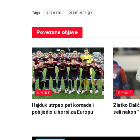
Tags:
arseanl
premier liga
Povezane
objave
SPORT
SPORT
Hajduk utrpao pet komada i
Zlatko Dalić
pobijedio u borbi za Europu
seli nakon “