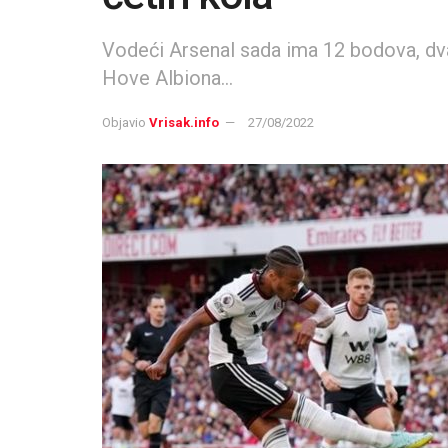
Vodeći Arsenal sada ima 12 bodova, dva
Hove Albiona...
Objavio
Vrisak.info
27/08/2022