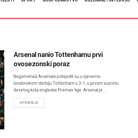
VIJESTI
SPORT
GOSPODARSTVO
KOLUMNE / INTERVJU
Arsenal nanio Tottenhamu prvi
ovosezonski poraz
Nogometaši Arsenala pobijedili su u sjeverno-
londonskom derbiju Tottenham s 3-1, u prvom susretu
devetog kola engleske Premier lige. Arsenal je ...
DETAILS
OPŠIRNIJE