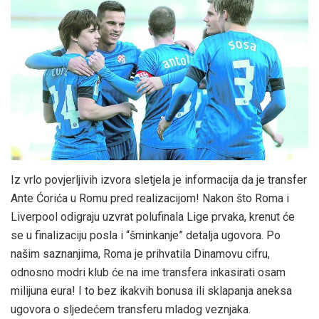
Iz vrlo povjerljivih izvora sletjela je informacija da je transfer
Ante Ćorića u Romu pred realizacijom! Nakon što Roma i
Liverpool odigraju uzvrat polufinala Lige prvaka, krenut će
se u finalizaciju posla i “šminkanje” detalja ugovora. Po
našim saznanjima, Roma je prihvatila Dinamovu cifru,
odnosno modri klub će na ime transfera inkasirati osam
milijuna eura! I to bez ikakvih bonusa ili sklapanja aneksa
ugovora o sljedećem transferu mladog veznjaka.