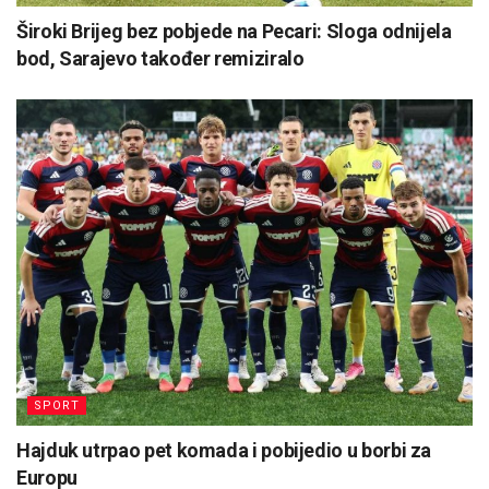
Široki Brijeg bez pobjede na Pecari: Sloga odnijela
bod, Sarajevo također remiziralo
SPORT
Hajduk utrpao pet komada i pobijedio u borbi za
Europu