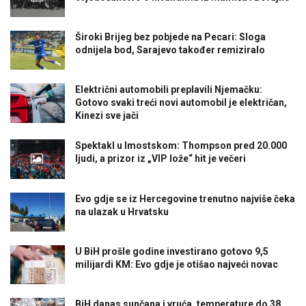
Široki Brijeg bez pobjede na Pecari: Sloga
odnijela bod, Sarajevo također remiziralo
Električni automobili preplavili Njemačku:
Gotovo svaki treći novi automobil je električan,
Kinezi sve jači
Spektakl u Imostskom: Thompson pred 20.000
ljudi, a prizor iz „VIP lože“ hit je večeri
Evo gdje se iz Hercegovine trenutno najviše čeka
na ulazak u Hrvatsku
U BiH prošle godine investirano gotovo 9,5
milijardi KM: Evo gdje je otišao najveći novac
BiH danas sunčana i vruća, temperature do 38