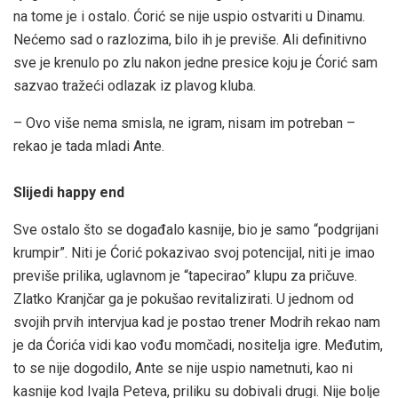
na tome je i ostalo. Ćorić se nije uspio ostvariti u Dinamu.
Nećemo sad o razlozima, bilo ih je previše. Ali definitivno
sve je krenulo po zlu nakon jedne presice koju je Ćorić sam
sazvao tražeći odlazak iz plavog kluba.
– Ovo više nema smisla, ne igram, nisam im potreban –
rekao je tada mladi Ante.
Slijedi happy end
Sve ostalo što se događalo kasnije, bio je samo “podgrijani
krumpir”. Niti je Ćorić pokazivao svoj potencijal, niti je imao
previše prilika, uglavnom je “tapecirao” klupu za pričuve.
Zlatko Kranjčar ga je pokušao revitalizirati. U jednom od
svojih prvih intervjua kad je postao trener Modrih rekao nam
je da Ćorića vidi kao vođu momčadi, nositelja igre. Međutim,
to se nije dogodilo, Ante se nije uspio nametnuti, kao ni
kasnije kod Ivajla Peteva, priliku su dobivali drugi. Nije bolje