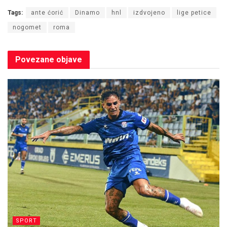
Tags:
ante ćorić
Dinamo
hnl
izdvojeno
lige petice
nogomet
roma
Povezane
objave
SPORT