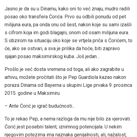
Jasno je da su u Dinamu, kako oni to već znaju, mudro radili
posao oko transfera Ćorića. Prvo su odbili ponudu od pet
milijuna eura, pa onda onu od šest, nakon koje su sami izašli
s cifrom koja im godi blagajni, onom od osam milijuna eura.
S obzirom na situaciju oko koje se vrtjela priča s Ćorićem, to
će, ako se ostvari, a sva je prilika da hoće, biti zapravo
sjajan posao maksimirskog kuba. Još jedan…
Prošlo je već dosta vremena od toga, ali ako zagrabite u
arhivu, možete pročitati što je Pep Guardiola kazao nakon
poraza Dinama od Bayerna u skupini Lige prvaka 9. prosinca
2015. godine u Maksimiru.
– Ante Ćorić je igrač budućnosti…
To je rekao Pep, a nema razloga da mu nije bilo za vjerovati.
Ćorić jest posebni talent, iznimnog potencijala. U nekim
njegovim potezima ima naznaka genijalnosti, ali, nažalost,