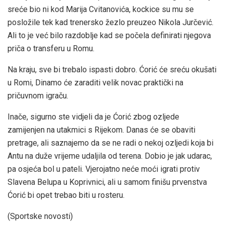
sreće bio ni kod Marija Cvitanovića, kockice su mu se
posložile tek kad trenersko žezlo preuzeo Nikola Jurčević.
Ali to je već bilo razdoblje kad se počela definirati njegova
priča o transferu u Romu.
Na kraju, sve bi trebalo ispasti dobro. Ćorić će sreću okušati
u Romi, Dinamo će zaraditi velik novac praktički na
pričuvnom igraču.
Inače, sigurno ste vidjeli da je Ćorić zbog ozljede
zamijenjen na utakmici s Rijekom. Danas će se obaviti
pretrage, ali saznajemo da se ne radi o nekoj ozljedi koja bi
Antu na duže vrijeme udaljila od terena. Dobio je jak udarac,
pa osjeća bol u pateli. Vjerojatno neće moći igrati protiv
Slavena Belupa u Koprivnici, ali u samom finišu prvenstva
Ćorić bi opet trebao biti u rosteru.
(Sportske novosti)