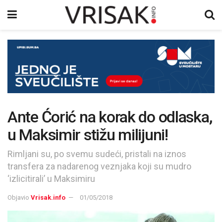
Ante Ćorić na korak do odlaska,
u Maksimir stižu milijuni!
Rimljani su, po svemu sudeći, pristali na iznos
transfera za nadarenog veznjaka koji su mudro
‘izlicitirali’ u Maksimiru
Objavio
Vrisak.info
01/05/2018