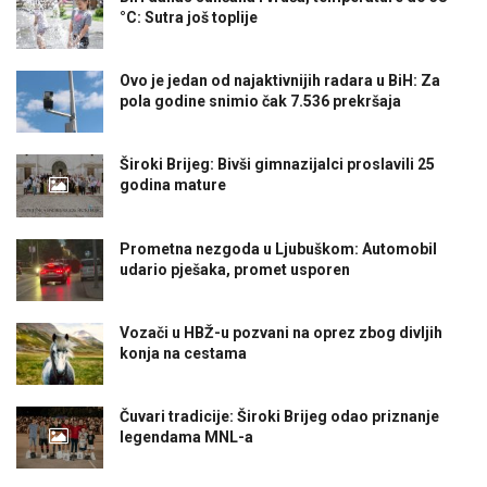
°C: Sutra još toplije
Ovo je jedan od najaktivnijih radara u BiH: Za
pola godine snimio čak 7.536 prekršaja
Široki Brijeg: Bivši gimnazijalci proslavili 25
godina mature
Prometna nezgoda u Ljubuškom: Automobil
udario pješaka, promet usporen
Vozači u HBŽ-u pozvani na oprez zbog divljih
konja na cestama
Čuvari tradicije: Široki Brijeg odao priznanje
legendama MNL-a