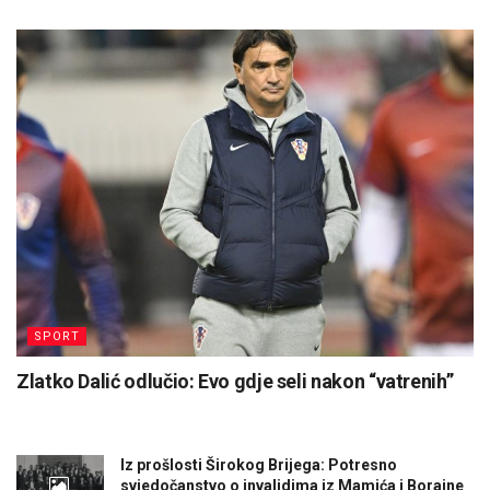
SPORT
Zlatko Dalić odlučio: Evo gdje seli nakon “vatrenih”
Iz prošlosti Širokog Brijega: Potresno
svjedočanstvo o invalidima iz Mamića i Borajne