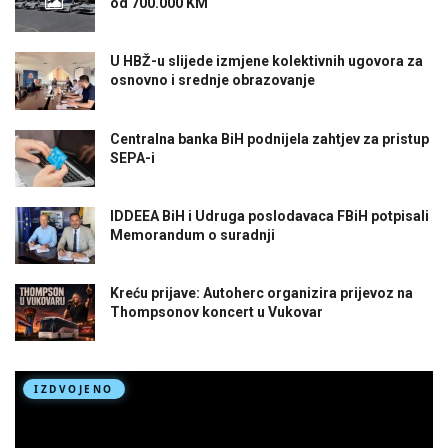
od 700.000 KM
U HBŽ-u slijede izmjene kolektivnih ugovora za
osnovno i srednje obrazovanje
Centralna banka BiH podnijela zahtjev za pristup
SEPA-i
IDDEEA BiH i Udruga poslodavaca FBiH potpisali
Memorandum o suradnji
Kreću prijave: Autoherc organizira prijevoz na
Thompsonov koncert u Vukovar