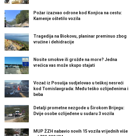
Požar izazvao odrone kod Konjica na cestu:
Kamenje oštetilo vozila
Tragedija na Biokovu, planinar preminuo zbog
vrućine i dehidracije
Nosite smokve ili grožđe na more? Jedna
vrećica vas može skupo stajati
Vozač iz Posušja sudjelovao u teškoj nesreći
kod Tomislavgrada: Među teško ozlijeđenima i
beba
Detalji prometne nezgode u Širokom Brijegu:
Dvije osobe ozlijeđene u sudaru 3 vozila
MUP ŽZH nabavio novih 15 vozila vrijednih više