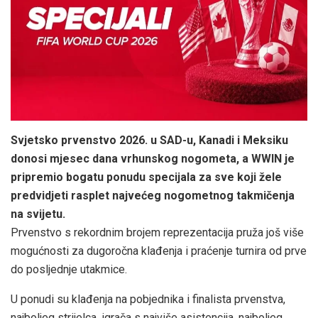
Svjetsko prvenstvo 2026. u SAD-u, Kanadi i Meksiku
donosi mjesec dana vrhunskog nogometa, a WWIN je
pripremio bogatu ponudu specijala za sve koji žele
predvidjeti rasplet najvećeg nogometnog takmičenja
na svijetu.
Prvenstvo s rekordnim brojem reprezentacija pruža još više
mogućnosti za dugoročna klađenja i praćenje turnira od prve
do posljednje utakmice.
U ponudi su klađenja na pobjednika i finalista prvenstva,
najboljeg strijelca, igrača s najviše asistencija, najboljeg