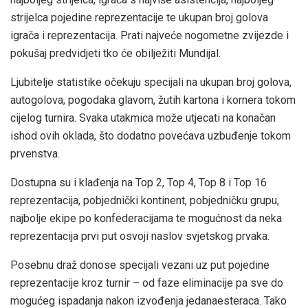
strijelca pojedine reprezentacije te ukupan broj golova
igrača i reprezentacija. Prati najveće nogometne zvijezde i
pokušaj predvidjeti tko će obilježiti Mundijal.
Ljubitelje statistike očekuju specijali na ukupan broj golova,
autogolova, pogodaka glavom, žutih kartona i kornera tokom
cijelog turnira. Svaka utakmica može utjecati na konačan
ishod ovih oklada, što dodatno povećava uzbuđenje tokom
prvenstva.
Dostupna su i klađenja na Top 2, Top 4, Top 8 i Top 16
reprezentacija, pobjednički kontinent, pobjedničku grupu,
najbolje ekipe po konfederacijama te mogućnost da neka
reprezentacija prvi put osvoji naslov svjetskog prvaka.
Posebnu draž donose specijali vezani uz put pojedine
reprezentacije kroz turnir – od faze eliminacije pa sve do
mogućeg ispadanja nakon izvođenja jedanaesteraca. Tako