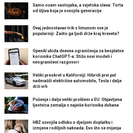
Samo osam sastojaka, a svjetska slava: Torta
od šljiva koja je osvojila generacije
Ovaj jednostavan trik s limunom sve je
popularniji: Zašto ga ljudi drže kraj kreveta?
OpenAI ukida dnevna ograničenja za besplatne
korisnike ChatGPT-a: Stižu novi modeli i
neograničeni razgovori
Veliki preokret u Kaliforniji: Hibridi prvi put
nadmašili električne automobile, Tesla i dalje
drži vrh
Pušenje i dalje veliki problem u EU: Objavljena
ljestvica zemalja s najviše korisnika duhana
HBŽ usvojila odluku o dječjem doplatku i
izmjene rodiljnih naknada: Evo što se mijenja