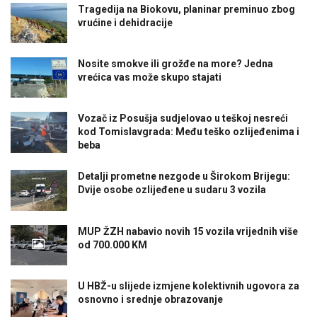
Tragedija na Biokovu, planinar preminuo zbog
vrućine i dehidracije
Nosite smokve ili grožđe na more? Jedna
vrećica vas može skupo stajati
Vozač iz Posušja sudjelovao u teškoj nesreći
kod Tomislavgrada: Među teško ozlijeđenima i
beba
Detalji prometne nezgode u Širokom Brijegu:
Dvije osobe ozlijeđene u sudaru 3 vozila
MUP ŽZH nabavio novih 15 vozila vrijednih više
od 700.000 KM
U HBŽ-u slijede izmjene kolektivnih ugovora za
osnovno i srednje obrazovanje