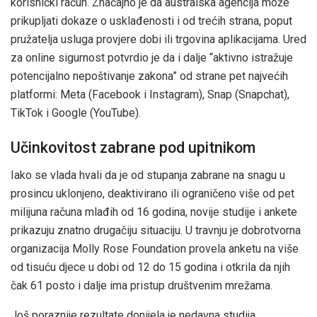
korisnički račun. Značajno je da australska agencija može
prikupljati dokaze o usklađenosti i od trećih strana, poput
pružatelja usluga provjere dobi ili trgovina aplikacijama. Ured
za online sigurnost potvrdio je da i dalje “aktivno istražuje
potencijalno nepoštivanje zakona” od strane pet najvećih
platformi: Meta (Facebook i Instagram), Snap (Snapchat),
TikTok i Google (YouTube).
Učinkovitost zabrane pod upitnikom
Iako se vlada hvali da je od stupanja zabrane na snagu u
prosincu uklonjeno, deaktivirano ili ograničeno više od pet
milijuna računa mlađih od 16 godina, novije studije i ankete
prikazuju znatno drugačiju situaciju. U travnju je dobrotvorna
organizacija Molly Rose Foundation provela anketu na više
od tisuću djece u dobi od 12 do 15 godina i otkrila da njih
čak 61 posto i dalje ima pristup društvenim mrežama.
Još poraznije rezultate donijela je nedavna studija