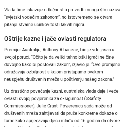
Vlada time iskazuje odlučnost u provedbi onoga što naziva
“svjetski vodećim zakonom”, no istovremeno se otvara
pitanje stvarne učinkovitosti takvih mjera.
Oštrije kazne i jače ovlasti regulatora
Premijer Australije, Anthony Albanese, bio je vrlo jasan u
svojoj poruci. “Očito je da veliki tehnološki igrači ne čine
dovoljno kako bi poštovali zakon”, izjavio je. “Ove promjene
odražavaju ozbiljnost s kojom pristupamo svakom
neuspjehu društvenih mreža u poštivanju našeg zakona.”
Uz drastično povećanje kazni, australska vlada daje i veće
ovlasti svojoj povjerenici za e-sigurnost (eSafety
Commissioner), Julie Grant. Povjerenica sada može od
društvenih mreža zahtijevati da pruže konkretne dokaze o
tome kako sprječavaju djecu mlađu od 16 godina da otvore