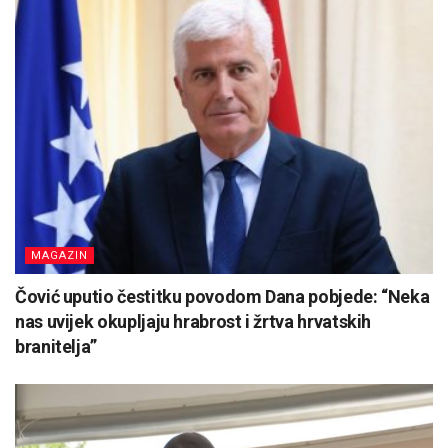
MAGAZIN
Čović uputio čestitku povodom Dana pobjede: “Neka
nas uvijek okupljaju hrabrost i žrtva hrvatskih
branitelja”