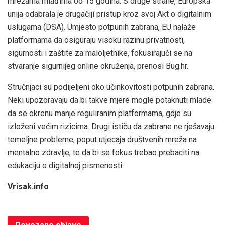
mrežama mlađima od 15 godina. S druge strane, Europska
unija odabrala je drugačiji pristup kroz svoj Akt o digitalnim
uslugama (DSA). Umjesto potpunih zabrana, EU nalaže
platformama da osiguraju visoku razinu privatnosti,
sigurnosti i zaštite za maloljetnike, fokusirajući se na
stvaranje sigurnijeg online okruženja, prenosi Bug.hr.
Stručnjaci su podijeljeni oko učinkovitosti potpunih zabrana.
Neki upozoravaju da bi takve mjere mogle potaknuti mlade
da se okrenu manje reguliranim platformama, gdje su
izloženi većim rizicima. Drugi ističu da zabrane ne rješavaju
temeljne probleme, poput utjecaja društvenih mreža na
mentalno zdravlje, te da bi se fokus trebao prebaciti na
edukaciju o digitalnoj pismenosti.
Vrisak.info