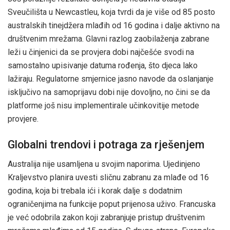
Sveučilišta u Newcastleu, koja tvrdi da je više od 85 posto
australskih tinejdžera mlađih od 16 godina i dalje aktivno na
društvenim mrežama. Glavni razlog zaobilaženja zabrane
leži u činjenici da se provjera dobi najčešće svodi na
samostalno upisivanje datuma rođenja, što djeca lako
lažiraju. Regulatorne smjernice jasno navode da oslanjanje
isključivo na samoprijavu dobi nije dovoljno, no čini se da
platforme još nisu implementirale učinkovitije metode
provjere.
Globalni trendovi i potraga za rješenjem
Australija nije usamljena u svojim naporima. Ujedinjeno
Kraljevstvo planira uvesti sličnu zabranu za mlađe od 16
godina, koja bi trebala ići i korak dalje s dodatnim
ograničenjima na funkcije poput prijenosa uživo. Francuska
je već odobrila zakon koji zabranjuje pristup društvenim