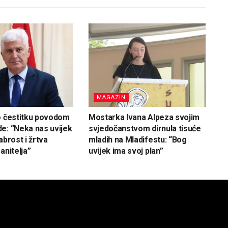
MAGAZIN
o čestitku povodom
Mostarka Ivana Alpeza svojim
e: “Neka nas uvijek
svjedočanstvom dirnula tisuće
abrost i žrtva
mladih na Mladifestu: “Bog
anitelja”
uvijek ima svoj plan”