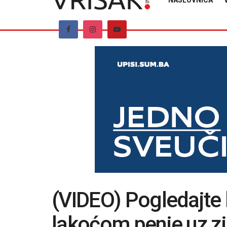
NASLOVNICA
(VIDEO) Pogledajte 
lakoćom penje uz z