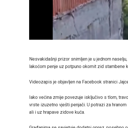
Nesvakidašnji prizor snimljen je u jednom naselju,
lakoćom penje uz potpuno okomit zid stambene k
Videozapis je objavljen na Facebook stranici Jajce
Iako većina zmije povezuje isključivo s tlom, tra
vrste izuzetno vješti penjači. U potrazi za hranom
ali i uz hrapave zidove kuća.
Građanima se savjetuje dodatni oprez, posebno on