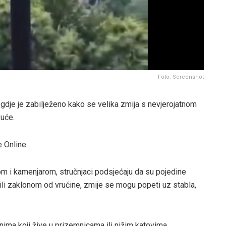
Foto: Screenshot
 gdje je zabilježeno kako se velika zmija s nevjerojatnom
uće.
 Online.
vom i kamenjarom, stručnjaci podsjećaju da su pojedine
 ili zaklonom od vrućine, zmije se mogu popeti uz stabla,
ima koji žive u prizemnicama ili nižim katovima