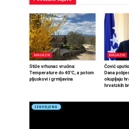
MAGAZIN
MAGAZIN
Stiže vrhunac vrućina:
Čović uputi
Temperature do 40°C, a potom
Dana pobjed
pljuskovi i grmljavina
okupljaju hr
hrvatskih br