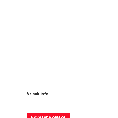
Vrisak.info
Povezane
objave