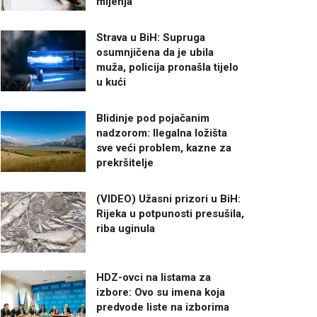
mijenja
Strava u BiH: Supruga
osumnjičena da je ubila
muža, policija pronašla tijelo
u kući
Blidinje pod pojačanim
nadzorom: Ilegalna ložišta
sve veći problem, kazne za
prekršitelje
(VIDEO) Užasni prizori u BiH:
Rijeka u potpunosti presušila,
riba uginula
HDZ-ovci na listama za
izbore: Ovo su imena koja
predvode liste na izborima