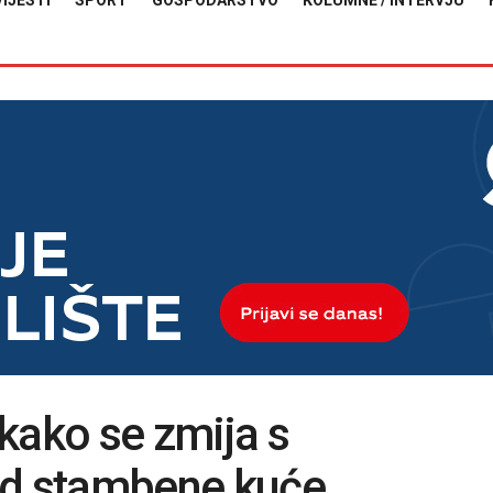
VIJESTI
SPORT
GOSPODARSTVO
KOLUMNE / INTERVJU
kako se zmija s
id stambene kuće