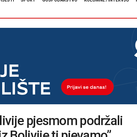
VIJESTI
SPORT
GOSPODARSTVO
KOLUMNE / INTERVJU
olivije pjesmom podržali
iz Bolivije ti pjevamo”