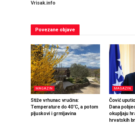
Vrisak.info
Povezane
objave
MAGAZIN
MAGAZIN
Stiže vrhunac vrućina:
Čović uputi
Temperature do 40°C, a potom
Dana pobjed
pljuskovi i grmljavina
okupljaju hr
hrvatskih br