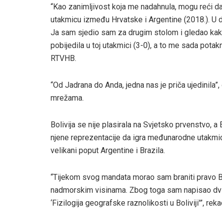
“Kao zanimljivost koja me nadahnula, mogu reći d
utakmicu između Hrvatske i Argentine (2018.). U dvo
Ja sam sjedio sam za drugim stolom i gledao kako
pobijedila u toj utakmici (3-0), a to me sada pot
RTVHB.
“Od Jadrana do Anda, jedna nas je priča ujedinila”,
mrežama.
Bolivija se nije plasirala na Svjetsko prvenstvo, a
njene reprezentacije da igra međunarodne utakmic
velikani poput Argentine i Brazila.
“Tijekom svog mandata morao sam braniti pravo B
nadmorskim visinama. Zbog toga sam napisao dvije 
‘Fizilogija geografske raznolikosti u Boliviji'”, reka