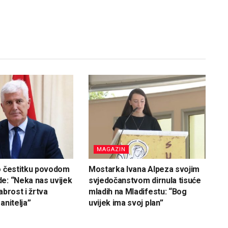
MAGAZIN
o čestitku povodom
Mostarka Ivana Alpeza svojim
e: “Neka nas uvijek
svjedočanstvom dirnula tisuće
abrost i žrtva
mladih na Mladifestu: “Bog
anitelja”
uvijek ima svoj plan”