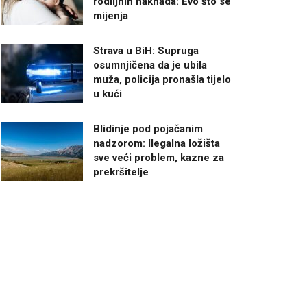
rodiljnih naknada: Evo što se
mijenja
Strava u BiH: Supruga
osumnjičena da je ubila
muža, policija pronašla tijelo
u kući
Blidinje pod pojačanim
nadzorom: Ilegalna ložišta
sve veći problem, kazne za
prekršitelje