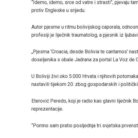
“Idemo, idemo, srce od vatre i strasti”, pjevaju t
protiv Engleske u srijedu.
Autor pjesme u ritmu bolivijskog caporala, odnosn
profesiji je liječnik traumatolog, a pjesnik iz ljubavi
„Pjesma ‘Croacia, desde Bolivia te cantamos’ nasta
doseljenika s obale Jadrana za portal La Voz de C
U Boliviji živi oko 5.000 Hrvata i njihovih potomaka
nastavili tijekom 20. zbog gospodarskih i politički
Eterović Peredo, koji je radio kao glavni liječnik
reprezentacije.
“Pomno sam pratio posljednja tri svjetska prvenstv