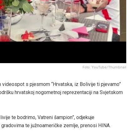
Foto: YouTube/Thumbnail
an videospot s pjesmom “Hrvatska, iz Bolivije ti pjevamo”
podršku hrvatskoj nogometnoj reprezentaciji na Svjetskom
livije te bodrimo, Vatreni šampion”, odjekuje
gradovima te južnoameričke zemlje, prenosi HINA.