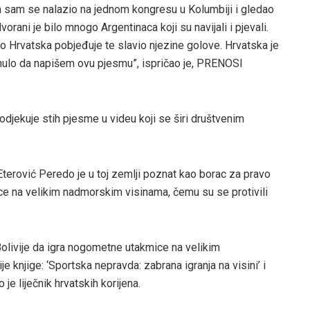
a sam se nalazio na jednom kongresu u Kolumbiji i gledao
rani je bilo mnogo Argentinaca koji su navijali i pjevali.
 Hrvatska pobjeđuje te slavio njezine golove. Hrvatska je
aknulo da napišem ovu pjesmu”, ispričao je, PRENOSI
 odjekuje stih pjesme u videu koji se širi društvenim
 Eterović Peredo je u toj zemlji poznat kao borac za pravo
e na velikim nadmorskim visinama, čemu su se protivili
olivije da igra nogometne utakmice na velikim
knjige: ‘Sportska nepravda: zabrana igranja na visini’ i
o je liječnik hrvatskih korijena.