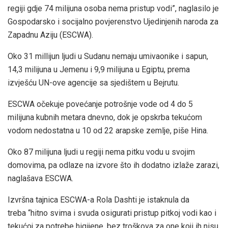
regiji gdje 74 milijuna osoba nema pristup vodi”, naglasilo je
Gospodarsko i socijalno povjerenstvo Ujedinjenih naroda za
Zapadnu Aziju (ESCWA).
Oko 31 millijun ljudi u Sudanu nemaju umivaonike i sapun,
14,3 milijuna u Jemenu i 9,9 milijuna u Egiptu, prema
izvješću UN-ove agencije sa sjedištem u Bejrutu.
ESCWA očekuje povećanje potrošnje vode od 4 do 5
milijuna kubnih metara dnevno, dok je opskrba tekućom
vodom nedostatna u 10 od 22 arapske zemlje, piše Hina.
Oko 87 milijuna ljudi u regiji nema pitku vodu u svojim
domovima, pa odlaze na izvore što ih dodatno izlaže zarazi,
naglašava ESCWA.
Izvršna tajnica ESCWA-a Rola Dashti je istaknula da
treba “hitno svima i svuda osigurati pristup pitkoj vodi kao i
tekućoj za potrebe higijene, bez troškova za one koji ih nisu