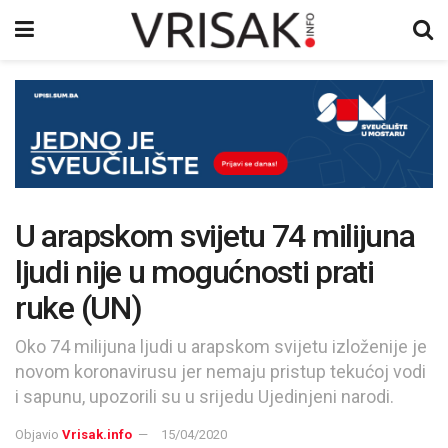
U arapskom svijetu 74 milijuna
ljudi nije u mogućnosti prati
ruke (UN)
Oko 74 milijuna ljudi u arapskom svijetu izloženije je
novom koronavirusu jer nemaju pristup tekućoj vodi
i sapunu, upozorili su u srijedu Ujedinjeni narodi.
Objavio
Vrisak.info
15/04/2020