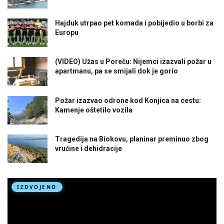
Hajduk utrpao pet komada i pobijedio u borbi za
Europu
(VIDEO) Užas u Poreču: Nijemci izazvali požar u
apartmanu, pa se smijali dok je gorio
Požar izazvao odrone kod Konjica na cestu:
Kamenje oštetilo vozila
Tragedija na Biokovu, planinar preminuo zbog
vrućine i dehidracije