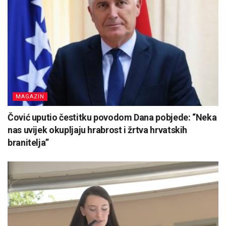
MAGAZIN
Čović uputio čestitku povodom Dana pobjede: “Neka
nas uvijek okupljaju hrabrost i žrtva hrvatskih
branitelja”