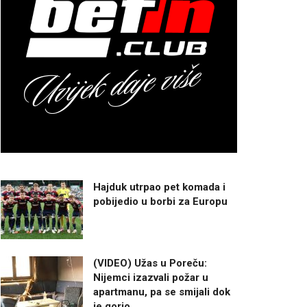
Hajduk utrpao pet komada i
pobijedio u borbi za Europu
(VIDEO) Užas u Poreču:
Nijemci izazvali požar u
apartmanu, pa se smijali dok
je gorio