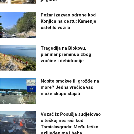
Požar izazvao odrone kod
Konjica na cestu: Kamenje
oštetilo vozila
Tragedija na Biokovu,
planinar preminuo zbog
vrućine i dehidracije
Nosite smokve ili grožđe na
more? Jedna vrećica vas
može skupo stajati
Vozač iz Posušja sudjelovao
u teškoj nesreći kod
Tomislavgrada: Među teško
ozlijeđenima i beba