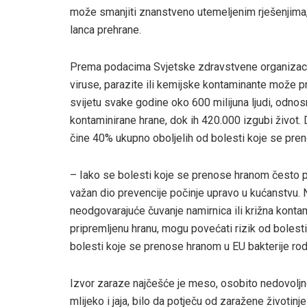
može smanjiti znanstveno utemeljenim rješenjim
lanca prehrane.
Prema podacima Svjetske zdravstvene organizacije
viruse, parazite ili kemijske kontaminante može pro
svijetu svake godine oko 600 milijuna ljudi, odn
kontaminirane hrane, dok ih 420.000 izgubi život.
čine 40% ukupno oboljelih od bolesti koje se pr
– Iako se bolesti koje se prenose hranom često p
važan dio prevencije počinje upravo u kućanstvu. 
neodgovarajuće čuvanje namirnica ili križna kontami
pripremljenu hranu, mogu povećati rizik od bolest
bolesti koje se prenose hranom u EU bakterije ro
Izvor zaraze najčešće je meso, osobito nedovoljno
mlijeko i jaja, bilo da potječu od zaražene životinj