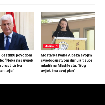
MAGAZIN
o čestitku povodom
Mostarka Ivana Alpeza svojim
e: “Neka nas uvijek
svjedočanstvom dirnula tisuće
abrost i žrtva
mladih na Mladifestu: “Bog
anitelja”
uvijek ima svoj plan”