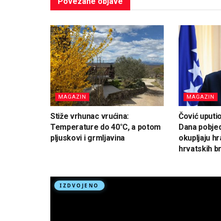
Povezane
objave
MAGAZIN
MAGAZIN
Stiže vrhunac vrućina:
Čović uputi
Temperature do 40°C, a potom
Dana pobjed
pljuskovi i grmljavina
okupljaju hr
hrvatskih br