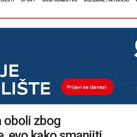
VIJESTI
SPORT
GOSPODARSTVO
KOLUMNE / INTERVJU
 oboli zbog
, evo kako smanjiti