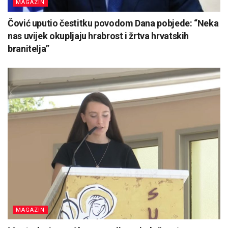
MAGAZIN
Čović uputio čestitku povodom Dana pobjede: “Neka
nas uvijek okupljaju hrabrost i žrtva hrvatskih
branitelja”
MAGAZIN