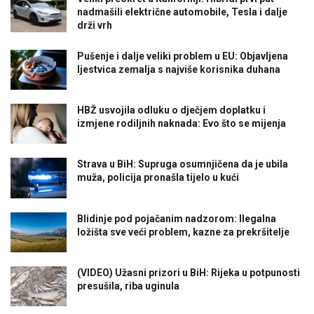
nadmašili električne automobile, Tesla i dalje
drži vrh
Pušenje i dalje veliki problem u EU: Objavljena
ljestvica zemalja s najviše korisnika duhana
HBŽ usvojila odluku o dječjem doplatku i
izmjene rodiljnih naknada: Evo što se mijenja
Strava u BiH: Supruga osumnjičena da je ubila
muža, policija pronašla tijelo u kući
Blidinje pod pojačanim nadzorom: Ilegalna
ložišta sve veći problem, kazne za prekršitelje
(VIDEO) Užasni prizori u BiH: Rijeka u potpunosti
presušila, riba uginula