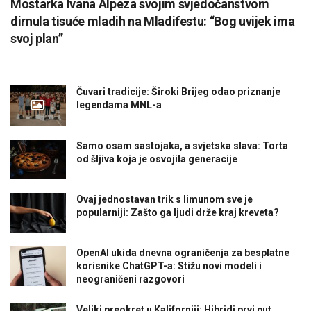
Mostarka Ivana Alpeza svojim svjedočanstvom
dirnula tisuće mladih na Mladifestu: “Bog uvijek ima
svoj plan”
Čuvari tradicije: Široki Brijeg odao priznanje
legendama MNL-a
Samo osam sastojaka, a svjetska slava: Torta
od šljiva koja je osvojila generacije
Ovaj jednostavan trik s limunom sve je
popularniji: Zašto ga ljudi drže kraj kreveta?
OpenAI ukida dnevna ograničenja za besplatne
korisnike ChatGPT-a: Stižu novi modeli i
neograničeni razgovori
Veliki preokret u Kaliforniji: Hibridi prvi put