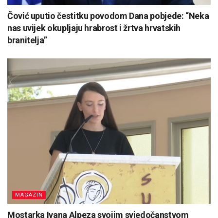
Čović uputio čestitku povodom Dana pobjede: “Neka
nas uvijek okupljaju hrabrost i žrtva hrvatskih
branitelja”
MAGAZIN
Mostarka Ivana Alpeza svojim svjedočanstvom