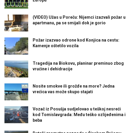
(VIDEO) Užas u Poreču: Nijemci izazvali požar u
apartmanu, pa se smijali dok je gorio
Požar izazvao odrone kod Konjica na cestu:
Kamenje oštetilo vozila
Tragedija na Biokovu, planinar preminuo zbog
vrućine i dehidracije
Nosite smokve ili grožđe na more? Jedna
vrećica vas može skupo stajati
Vozač iz Posušja sudjelovao u teškoj nesreći
kod Tomislavgrada: Među teško ozlijeđenima i
beba