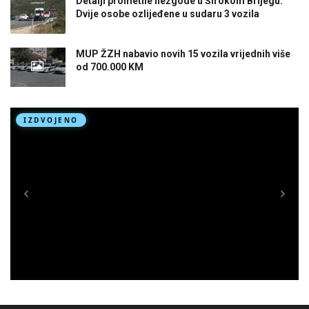
Detalji prometne nezgode u Širokom Brijegu:
Dvije osobe ozlijeđene u sudaru 3 vozila
MUP ŽZH nabavio novih 15 vozila vrijednih više
od 700.000 KM