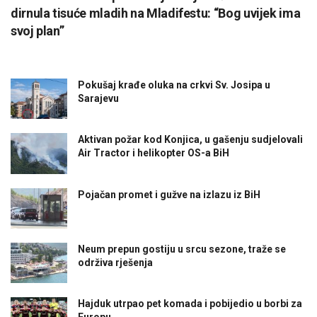
dirnula tisuće mladih na Mladifestu: “Bog uvijek ima
svoj plan”
Pokušaj krađe oluka na crkvi Sv. Josipa u
Sarajevu
Aktivan požar kod Konjica, u gašenju sudjelovali
Air Tractor i helikopter OS-a BiH
Pojačan promet i gužve na izlazu iz BiH
Neum prepun gostiju u srcu sezone, traže se
održiva rješenja
Hajduk utrpao pet komada i pobijedio u borbi za
Europu