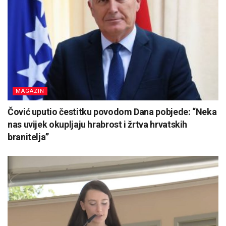
MAGAZIN
Čović uputio čestitku povodom Dana pobjede: “Neka
nas uvijek okupljaju hrabrost i žrtva hrvatskih
branitelja”