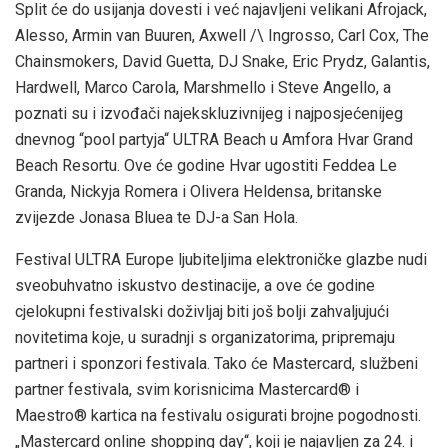
Split će do usijanja dovesti i već najavljeni velikani Afrojack,
Alesso, Armin van Buuren, Axwell /\ Ingrosso, Carl Cox, The
Chainsmokers, David Guetta, DJ Snake, Eric Prydz, Galantis,
Hardwell, Marco Carola, Marshmello i Steve Angello, a
poznati su i izvođači najekskluzivnijeg i najposjećenijeg
dnevnog “pool partyja“ ULTRA Beach u Amfora Hvar Grand
Beach Resortu. Ove će godine Hvar ugostiti Feddea Le
Granda, Nickyja Romera i Olivera Heldensa, britanske
zvijezde Jonasa Bluea te DJ-a San Hola.
Festival ULTRA Europe ljubiteljima elektroničke glazbe nudi
sveobuhvatno iskustvo destinacije, a ove će godine
cjelokupni festivalski doživljaj biti još bolji zahvaljujući
novitetima koje, u suradnji s organizatorima, pripremaju
partneri i sponzori festivala. Tako će Mastercard, službeni
partner festivala, svim korisnicima Mastercard® i
Maestro® kartica na festivalu osigurati brojne pogodnosti.
„Mastercard online shopping day“, koji je najavljen za 24. i