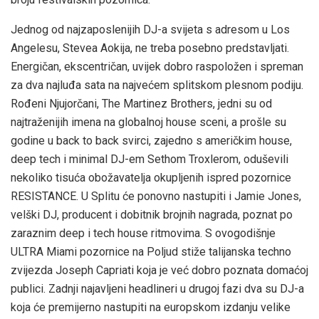
Jednog od najzaposlenijih DJ-a svijeta s adresom u Los
Angelesu, Stevea Aokija, ne treba posebno predstavljati.
Energičan, ekscentričan, uvijek dobro raspoložen i spreman
za dva najluđa sata na najvećem splitskom plesnom podiju.
Rođeni Njujorčani, The Martinez Brothers, jedni su od
najtraženijih imena na globalnoj house sceni, a prošle su
godine u back to back svirci, zajedno s američkim house,
deep tech i minimal DJ-em Sethom Troxlerom, oduševili
nekoliko tisuća obožavatelja okupljenih ispred pozornice
RESISTANCE. U Splitu će ponovno nastupiti i Jamie Jones,
velški DJ, producent i dobitnik brojnih nagrada, poznat po
zaraznim deep i tech house ritmovima. S ovogodišnje
ULTRA Miami pozornice na Poljud stiže talijanska techno
zvijezda Joseph Capriati koja je već dobro poznata domaćoj
publici. Zadnji najavljeni headlineri u drugoj fazi dva su DJ-a
koja će premijerno nastupiti na europskom izdanju velike