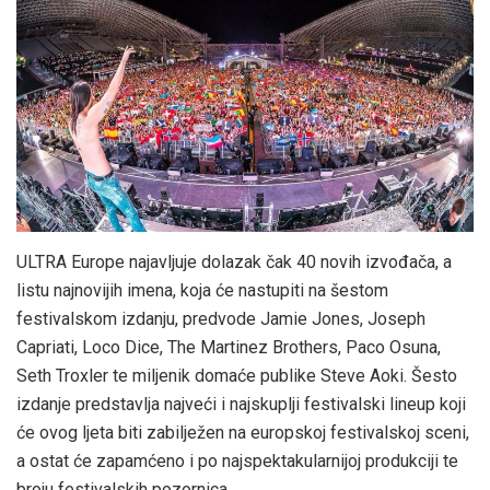
ULTRA Europe najavljuje dolazak čak 40 novih izvođača, a
listu najnovijih imena, koja će nastupiti na šestom
festivalskom izdanju, predvode Jamie Jones, Joseph
Capriati, Loco Dice, The Martinez Brothers, Paco Osuna,
Seth Troxler te miljenik domaće publike Steve Aoki. Šesto
izdanje predstavlja najveći i najskuplji festivalski lineup koji
će ovog ljeta biti zabilježen na europskoj festivalskoj sceni,
a ostat će zapamćeno i po najspektakularnijoj produkciji te
broju festivalskih pozornica.