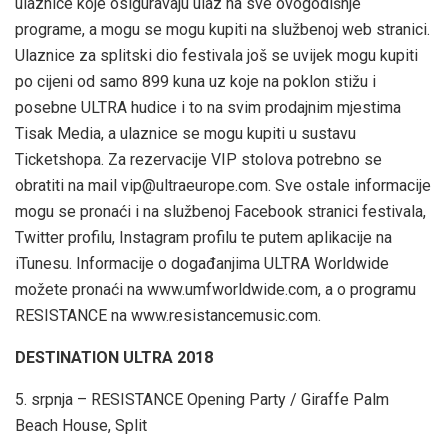
ulaznice koje osiguravaju ulaz na sve ovogodišnje
programe, a mogu se mogu kupiti na službenoj web stranici.
Ulaznice za splitski dio festivala još se uvijek mogu kupiti
po cijeni od samo 899 kuna uz koje na poklon stižu i
posebne ULTRA hudice i to na svim prodajnim mjestima
Tisak Media, a ulaznice se mogu kupiti u sustavu
Ticketshopa. Za rezervacije VIP stolova potrebno se
obratiti na mail
vip@ultraeurope.com
. Sve ostale informacije
mogu se pronaći i na službenoj Facebook stranici festivala,
Twitter profilu, Instagram profilu te putem aplikacije na
iTunesu. Informacije o događanjima ULTRA Worldwide
možete pronaći na www.umfworldwide.com, a o programu
RESISTANCE na www.resistancemusic.com.
DESTINATION ULTRA 2018
5. srpnja – RESISTANCE Opening Party / Giraffe Palm
Beach House, Split