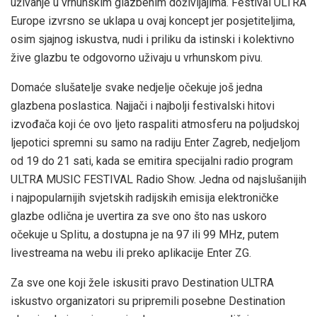
uživanje u vrhunskim glazbenim doživljajima. Festival ULTRA
Europe izvrsno se uklapa u ovaj koncept jer posjetiteljima,
osim sjajnog iskustva, nudi i priliku da istinski i kolektivno
žive glazbu te odgovorno uživaju u vrhunskom pivu.
Domaće slušatelje svake nedjelje očekuje još jedna
glazbena poslastica. Najjači i najbolji festivalski hitovi
izvođača koji će ovo ljeto raspaliti atmosferu na poljudskoj
ljepotici spremni su samo na radiju Enter Zagreb, nedjeljom
od 19 do 21 sati, kada se emitira specijalni radio program
ULTRA MUSIC FESTIVAL Radio Show. Jedna od najslušanijih
i najpopularnijih svjetskih radijskih emisija elektroničke
glazbe odlična je uvertira za sve ono što nas uskoro
očekuje u Splitu, a dostupna je na 97 ili 99 MHz, putem
livestreama na webu ili preko aplikacije Enter ZG.
Za sve one koji žele iskusiti pravo Destination ULTRA
iskustvo organizatori su pripremili posebne Destination