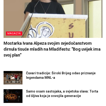
MAGAZIN
Mostarka Ivana Alpeza svojim svjedočanstvom
dirnula tisuće mladih na Mladifestu: “Bog uvijek ima
svoj plan”
Čuvari tradicije: Široki Brijeg odao priznanje
legendama MNL-a
Samo osam sastojaka, a svjetska slava: Torta
od šljiva koja je osvojila generacije