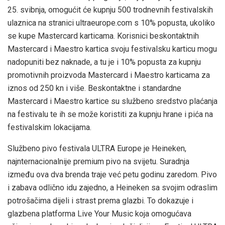
25. svibnja, omogućit će kupnju 500 trodnevnih festivalskih
ulaznica na stranici ultraeurope.com s 10% popusta, ukoliko
se kupe Mastercard karticama. Korisnici beskontaktnih
Mastercard i Maestro kartica svoju festivalsku karticu mogu
nadopuniti bez naknade, a tu je i 10% popusta za kupnju
promotivnih proizvoda Mastercard i Maestro karticama za
iznos od 250 kn i više. Beskontaktne i standardne
Mastercard i Maestro kartice su službeno sredstvo plaćanja
na festivalu te ih se može koristiti za kupnju hrane i pića na
festivalskim lokacijama.
Službeno pivo festivala ULTRA Europe je Heineken,
najnternacionalnije premium pivo na svijetu. Suradnja
između ova dva brenda traje već petu godinu zaredom. Pivo
i zabava odlično idu zajedno, a Heineken sa svojim odraslim
potrošačima dijeli i strast prema glazbi. To dokazuje i
glazbena platforma Live Your Music koja omogućava