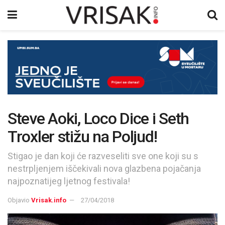
Steve Aoki, Loco Dice i Seth
Troxler stižu na Poljud!
Stigao je dan koji će razveseliti sve one koji su s
nestrpljenjem iščekivali nova glazbena pojačanja
najpoznatijeg ljetnog festivala!
Objavio
Vrisak.info
27/04/2018