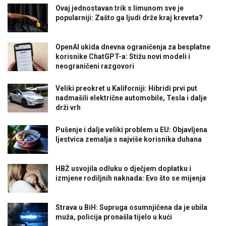
Ovaj jednostavan trik s limunom sve je
popularniji: Zašto ga ljudi drže kraj kreveta?
OpenAI ukida dnevna ograničenja za besplatne
korisnike ChatGPT-a: Stižu novi modeli i
neograničeni razgovori
Veliki preokret u Kaliforniji: Hibridi prvi put
nadmašili električne automobile, Tesla i dalje
drži vrh
Pušenje i dalje veliki problem u EU: Objavljena
ljestvica zemalja s najviše korisnika duhana
HBŽ usvojila odluku o dječjem doplatku i
izmjene rodiljnih naknada: Evo što se mijenja
Strava u BiH: Supruga osumnjičena da je ubila
muža, policija pronašla tijelo u kući