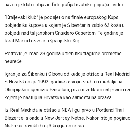
naveo je klub i objavio fotografiju hrvatskog igrača i video.
“Kraljevski klub” je podsjetio na finale europskog Kupa
pobjednika kupova u kojem je Šibenčanin zabio 62 koša u
pobjedi nad talijanskom Snaidero Casertom. Te godine je
Real Madrid osvojio i španjolski Kup.
Petrović je imao 28 godina u trenutku tragične prometne
nesreće.
Igrao je za Šibenku i Cibonu od kuda je otišao u Real Madrid.
S Hrvatskom je 1992. godine osvojio srebrnu medalju na
Olimpijskim igrama u Barceloni, prvom velikom natjecanju na
kojem je nastupila Hrvatska kao samostalna država.
Iz Real Madrida je otišao u NBA ligu, prvo u Portland Trail
Blazerse, a onda u New Jersey Netse. Nakon sto je poginuo
Netsi su povukli broj 3 koji je on nosio.