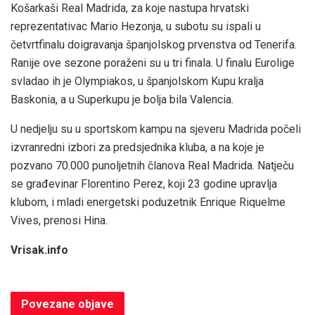
Košarkaši Real Madrida, za koje nastupa hrvatski
reprezentativac Mario Hezonja, u subotu su ispali u
četvrtfinalu doigravanja španjolskog prvenstva od Tenerifa.
Ranije ove sezone poraženi su u tri finala. U finalu Eurolige
svladao ih je Olympiakos, u španjolskom Kupu kralja
Baskonia, a u Superkupu je bolja bila Valencia.
U nedjelju su u sportskom kampu na sjeveru Madrida počeli
izvranredni izbori za predsjednika kluba, a na koje je
pozvano 70.000 punoljetnih članova Real Madrida. Natječu
se građevinar Florentino Perez, koji 23 godine upravlja
klubom, i mladi energetski poduzetnik Enrique Riquelme
Vives, prenosi Hina.
Vrisak.info
Povezane
objave