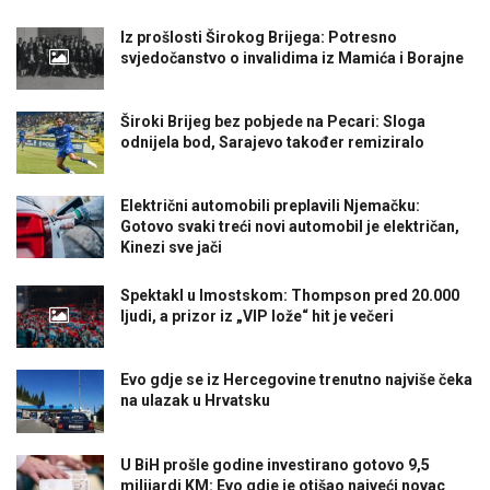
Iz prošlosti Širokog Brijega: Potresno
svjedočanstvo o invalidima iz Mamića i Borajne
Široki Brijeg bez pobjede na Pecari: Sloga
odnijela bod, Sarajevo također remiziralo
Električni automobili preplavili Njemačku:
Gotovo svaki treći novi automobil je električan,
Kinezi sve jači
Spektakl u Imostskom: Thompson pred 20.000
ljudi, a prizor iz „VIP lože“ hit je večeri
Evo gdje se iz Hercegovine trenutno najviše čeka
na ulazak u Hrvatsku
U BiH prošle godine investirano gotovo 9,5
milijardi KM: Evo gdje je otišao najveći novac