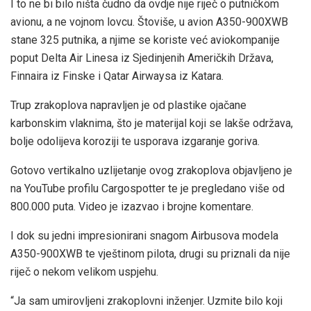
I to ne bi bilo ništa čudno da ovdje nije riječ o putničkom
avionu, a ne vojnom lovcu. Štoviše, u avion A350-900XWB
stane 325 putnika, a njime se koriste već aviokompanije
poput Delta Air Linesa iz Sjedinjenih Američkih Država,
Finnaira iz Finske i Qatar Airwaysa iz Katara.
Trup zrakoplova napravljen je od plastike ojačane
karbonskim vlaknima, što je materijal koji se lakše održava,
bolje odolijeva koroziji te usporava izgaranje goriva.
Gotovo vertikalno uzlijetanje ovog zrakoplova objavljeno je
na YouTube profilu Cargospotter te je pregledano više od
800.000 puta. Video je izazvao i brojne komentare.
I dok su jedni impresionirani snagom Airbusova modela
A350-900XWB te vještinom pilota, drugi su priznali da nije
riječ o nekom velikom uspjehu.
“Ja sam umirovljeni zrakoplovni inženjer. Uzmite bilo koji