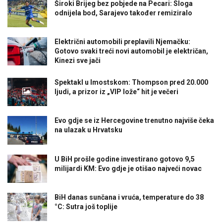
Široki Brijeg bez pobjede na Pecari: Sloga
odnijela bod, Sarajevo također remiziralo
Električni automobili preplavili Njemačku:
Gotovo svaki treći novi automobil je električan,
Kinezi sve jači
Spektakl u Imostskom: Thompson pred 20.000
ljudi, a prizor iz „VIP lože“ hit je večeri
Evo gdje se iz Hercegovine trenutno najviše čeka
na ulazak u Hrvatsku
U BiH prošle godine investirano gotovo 9,5
milijardi KM: Evo gdje je otišao najveći novac
BiH danas sunčana i vruća, temperature do 38
°C: Sutra još toplije