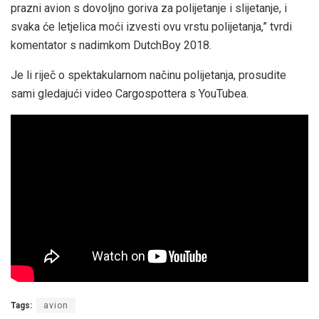
prazni avion s dovoljno goriva za polijetanje i slijetanje, i
svaka će letjelica moći izvesti ovu vrstu polijetanja,” tvrdi
komentator s nadimkom DutchBoy 2018.
Je li riječ o spektakularnom načinu polijetanja, prosudite
sami gledajući video Cargospottera s YouTubea.
Tags:
avion