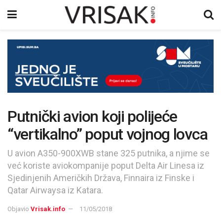
Putnički avion koji polijeće
“vertikalno” poput vojnog lovca
U avion A350-900XWB stane 325 putnika, a njime se
već koriste aviokompanije poput Delta Air Linesa iz
Sjedinjenih Američkih Država, Finnaira iz Finske i
Qatar Airwaysa iz Katara.
Objavio
Vrisak.info
11/05/2018