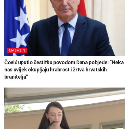
MAGAZIN
Čović uputio čestitku povodom Dana pobjede: “Neka
nas uvijek okupljaju hrabrost i žrtva hrvatskih
branitelja”