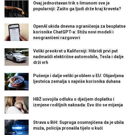
Ovaj jednostavan trik s limunom sve je
popularniji: Zašto ga ljudi drže kraj kreveta?
OpenAI ukida dnevna ograničenja za besplatne
korisnike ChatGPT-a: Stižu novi modeli i
neograničeni razgovori
Veliki preokret u Kaliforniji: Hibridi prvi put
nadmašili električne automobile, Tesla i dalje
drži vrh
Pušenje i dalje veliki problem u EU: Objavljena
ljestvica zemalja s najviše korisnika duhana
HBŽ usvojila odluku o dječjem doplatku i
izmjene rodiljnih naknada: Evo što se mijenja
Strava u BiH: Supruga osumnjičena da je ubila
muža, policija pronašla tijelo u kući